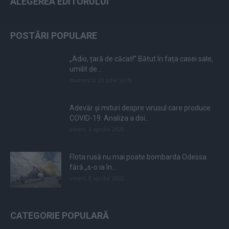
ALEGEREA EDITORULUI
POSTĂRI POPULARE
„Adio, țară de căcat!” Bătut în fața casei sale,
umilit de...
duminică, 21 iulie 2019
Adevăr și mituri despre virusul care produce
COVID-19. Analiza a doi...
vineri, 3 aprilie 2020
Flota rusă nu mai poate bombarda Odessa
fără „s-o ia în...
vineri, 8 aprilie 2022
CATEGORIE POPULARĂ