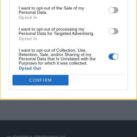
Arată rezultatele
I want to opt-out of the Sale of my
Personal Data.
Arhiva sondajelor
Opted In
I want to opt-out of processing my
Personal Data for Targeted Advertising.
Opted In
I want to opt-out of Collection, Use,
Retention, Sale, and/or Sharing of my
Personal Data that Is Unrelated with the
Purposes for which it was collected.
Opted Out
ad
CONFIRM