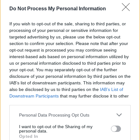
SENS
Do Not Process My Personal Information
SOS (Șoșoacă)
POT (Gavrilă)
If you wish to opt-out of the sale, sharing to third parties, or
processing of your personal or sensitive information for
PACE (Peia)
targeted advertising by us, please use the below opt-out
Acțiunea Conservatoare (Târziu)
section to confirm your selection. Please note that after your
opt-out request is processed you may continue seeing
PDF (Lazarus)
interest-based ads based on personal information utilized by
PUSL (D. Voiculescu)
us or personal information disclosed to third parties prior to
PNȚCD (Pavelescu)
your opt-out. You may separately opt-out of the further
disclosure of your personal information by third parties on the
PNCR (Terheș)
IAB’s list of downstream participants. This information may
Partidul Patrioților (Surugiu)
also be disclosed by us to third parties on the
IAB’s List of
Downstream Participants
that may further disclose it to other
FAR (Coarnă)
third parties.
România pe Primul Loc (Ponta)
Personal Data Processing Opt Outs
Altul
I want to opt-out of the Sharing of my
personal data.
Opted In