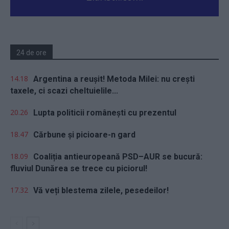
24 de ore
14.18
Argentina a reușit! Metoda Milei: nu crești
taxele, ci scazi cheltuielile...
20.26
Lupta politicii românești cu prezentul
18.47
Cărbune și picioare-n gard
18.09
Coaliția antieuropeană PSD–AUR se bucură:
fluviul Dunărea se trece cu piciorul!
17.32
Vă veți blestema zilele, pesedeilor!