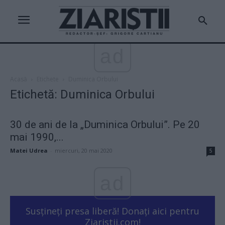
ad
Acasă
Etichete
Duminica Orbului
Etichetă: Duminica Orbului
30 de ani de la „Duminica Orbului”. Pe 20
mai 1990,...
Matei Udrea
-
miercuri, 20 mai 2020
5
ad
Susțineți presa liberă! Donați aici pentru
Ziaristii.com!