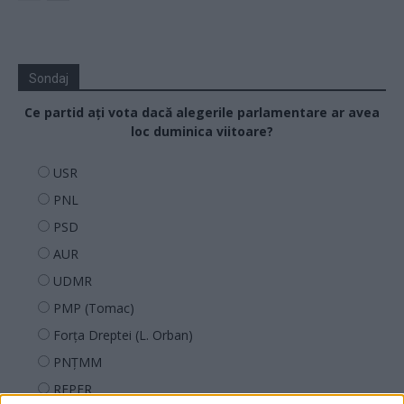
Sondaj
Ce partid ați vota dacă alegerile parlamentare ar avea
loc duminica viitoare?
USR
PNL
PSD
AUR
UDMR
PMP (Tomac)
Forța Dreptei (L. Orban)
PNȚMM
REPER