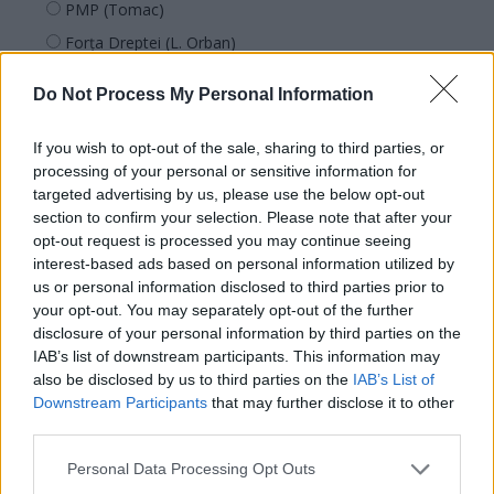
PMP (Tomac)
Forța Dreptei (L. Orban)
PNȚMM
Do Not Process My Personal Information
REPER
SENS
If you wish to opt-out of the sale, sharing to third parties, or
processing of your personal or sensitive information for
SOS (Șoșoacă)
targeted advertising by us, please use the below opt-out
POT (Gavrilă)
section to confirm your selection. Please note that after your
PACE (Peia)
opt-out request is processed you may continue seeing
interest-based ads based on personal information utilized by
Acțiunea Conservatoare (Târziu)
us or personal information disclosed to third parties prior to
PDF (Lazarus)
your opt-out. You may separately opt-out of the further
disclosure of your personal information by third parties on the
PUSL (D. Voiculescu)
IAB’s list of downstream participants. This information may
PNȚCD (Pavelescu)
also be disclosed by us to third parties on the
IAB’s List of
Downstream Participants
that may further disclose it to other
PNCR (Terheș)
third parties.
Partidul Patrioților (Surugiu)
Personal Data Processing Opt Outs
FAR (Coarnă)