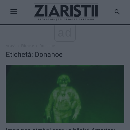
ad
Acasă
Etichete
Donahoe
Etichetă: Donahoe