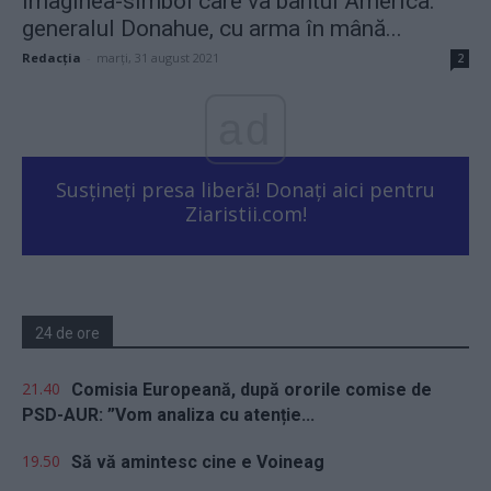
Imaginea-simbol care va bântui America:
generalul Donahue, cu arma în mână...
Redacţia
-
marți, 31 august 2021
2
ad
Susțineți presa liberă! Donați aici pentru
Ziaristii.com!
24 de ore
21.40
Comisia Europeană, după ororile comise de
PSD-AUR: ”Vom analiza cu atenție...
19.50
Să vă amintesc cine e Voineag