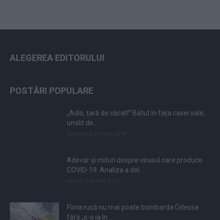
ALEGEREA EDITORULUI
POSTĂRI POPULARE
„Adio, țară de căcat!” Bătut în fața casei sale,
umilit de...
duminică, 21 iulie 2019
Adevăr și mituri despre virusul care produce
COVID-19. Analiza a doi...
vineri, 3 aprilie 2020
Flota rusă nu mai poate bombarda Odessa
fără „s-o ia în...