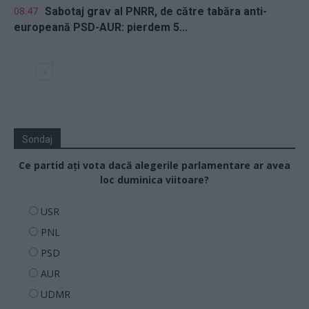
08.47
Sabotaj grav al PNRR, de către tabăra anti-
europeană PSD-AUR: pierdem 5...
Sondaj
Ce partid ați vota dacă alegerile parlamentare ar avea
loc duminica viitoare?
USR
PNL
PSD
AUR
UDMR