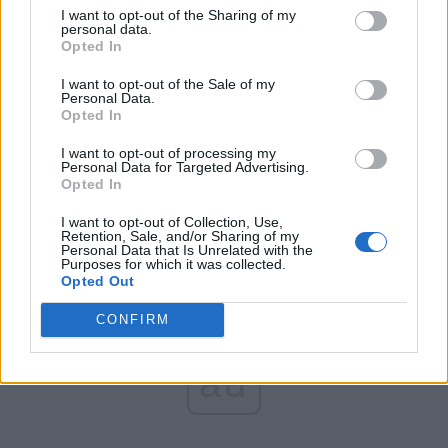
România pe Primul Loc (Ponta)
I want to opt-out of the Sharing of my
personal data.
Altul
Opted In
I want to opt-out of the Sale of my
Personal Data.
Opted In
Arată rezultatele
I want to opt-out of processing my
Arhiva sondajelor
Personal Data for Targeted Advertising.
Opted In
I want to opt-out of Collection, Use,
Retention, Sale, and/or Sharing of my
Personal Data that Is Unrelated with the
Purposes for which it was collected.
Opted Out
CONFIRM
ad