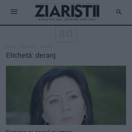
ad
Acasă
Etichete
Deranj
Etichetă: deranj