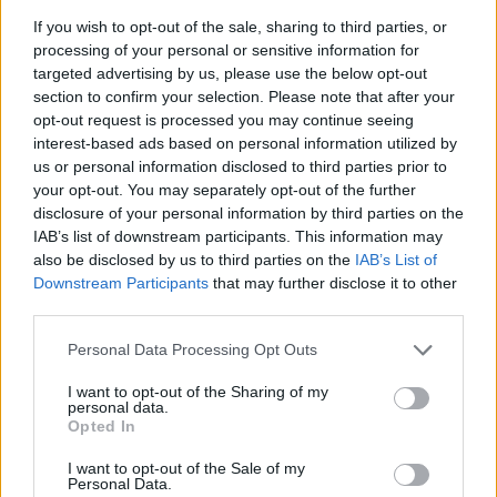
If you wish to opt-out of the sale, sharing to third parties, or
Acțiunea Conservatoare (Târziu)
processing of your personal or sensitive information for
PDF (Lazarus)
targeted advertising by us, please use the below opt-out
section to confirm your selection. Please note that after your
PUSL (D. Voiculescu)
opt-out request is processed you may continue seeing
PNȚCD (Pavelescu)
interest-based ads based on personal information utilized by
PNCR (Terheș)
us or personal information disclosed to third parties prior to
your opt-out. You may separately opt-out of the further
Partidul Patrioților (Surugiu)
disclosure of your personal information by third parties on the
FAR (Coarnă)
IAB’s list of downstream participants. This information may
also be disclosed by us to third parties on the
IAB’s List of
România pe Primul Loc (Ponta)
Downstream Participants
that may further disclose it to other
Altul
third parties.
Personal Data Processing Opt Outs
Arată rezultatele
I want to opt-out of the Sharing of my
personal data.
Opted In
Arhiva sondajelor
I want to opt-out of the Sale of my
Personal Data.