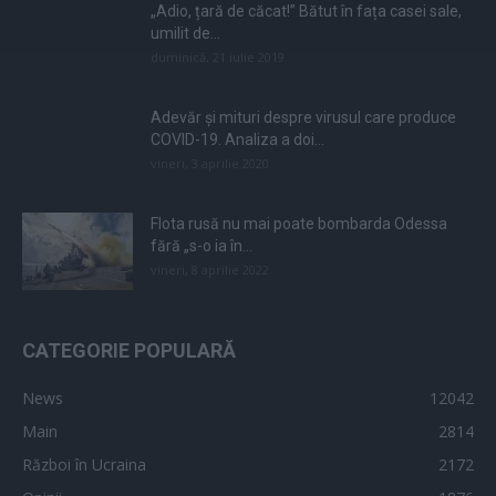
„Adio, țară de căcat!” Bătut în fața casei sale,
umilit de...
duminică, 21 iulie 2019
Adevăr și mituri despre virusul care produce
COVID-19. Analiza a doi...
vineri, 3 aprilie 2020
Flota rusă nu mai poate bombarda Odessa
fără „s-o ia în...
vineri, 8 aprilie 2022
CATEGORIE POPULARĂ
News
12042
Main
2814
Război în Ucraina
2172