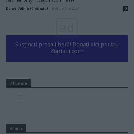
Soneria și coșul cu mere
Doina Dabija (Chișinău)
-
marți, 7 mai 2024
0
ad
Susțineți presa liberă! Donați aici pentru
Ziaristii.com!
24 de ore
Sondaj