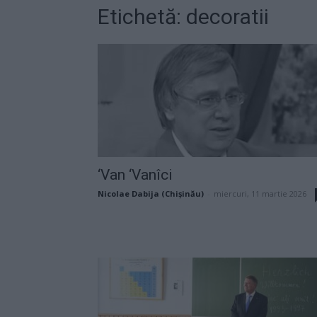
Etichetă: decoratii
‘Van ‘Vanîci
Nicolae Dabija (Chișinău)
-
miercuri, 11 martie 2026