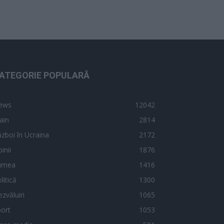
ATEGORIE POPULARĂ
ews
12042
ain
2814
zboi în Ucraina
2172
inii
1876
umea
1416
litică
1300
zvăluiri
1065
ort
1053