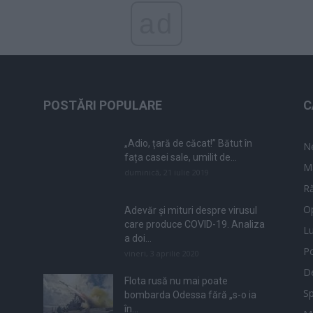
ad
POSTĂRI POPULARE
C
„Adio, țară de căcat!” Bătut în
N
fața casei sale, umilit de...
M
duminică, 21 iulie 2019
Ră
Op
Adevăr și mituri despre virusul
care produce COVID-19. Analiza
L
a doi...
Po
vineri, 3 aprilie 2020
De
Flota rusă nu mai poate
Sp
bombarda Odessa fără „s-o ia
în...