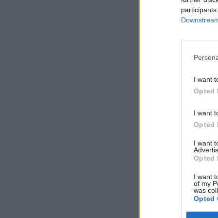
participants
Downstream 
Persona
I want t
Opted 
I want t
Opted 
I want 
Advertis
Opted 
I want t
of my P
was col
Opted 