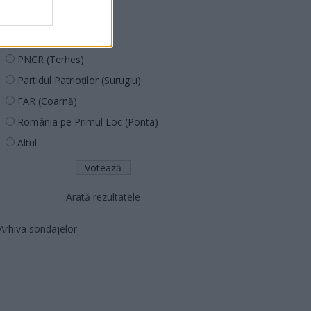
PUSL (D. Voiculescu)
PNȚCD (Pavelescu)
PNCR (Terheș)
Partidul Patrioților (Surugiu)
FAR (Coarnă)
România pe Primul Loc (Ponta)
Altul
Arată rezultatele
Arhiva sondajelor