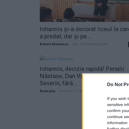
Iohannis şi-a decorat liceul la car
a predat, dar și pe...
Robert Mateescu
-
luni, 7 octombrie 2024
Iohannis, decizie rapidă! Penalii
Năstase, Dan Voiculescu și Adria
Severin, fără...
Do Not Pr
Redacţia
-
miercuri, 11 decembrie 2019
If you wish 
sensitive in
confirm you
continue se
information 
further disc