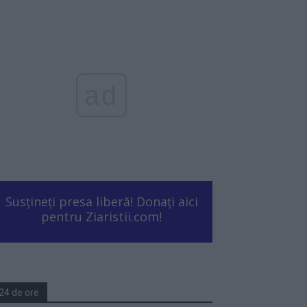
ad
Susțineți presa liberă! Donați aici
pentru Ziaristii.com!
24 de ore