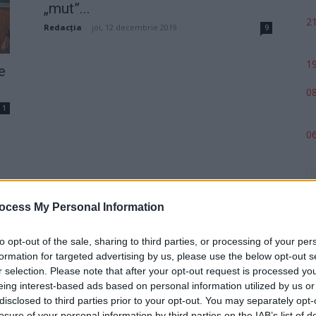
„mut”...
21
Redacţia
-
joi, 12 decembrie 2019
9
19
e
08
1
06
n
ocess My Personal Information
1
to opt-out of the sale, sharing to third parties, or processing of your per
formation for targeted advertising by us, please use the below opt-out s
r selection. Please note that after your opt-out request is processed y
eing interest-based ads based on personal information utilized by us or
p
disclosed to third parties prior to your opt-out. You may separately opt-
losure of your personal information by third parties on the IAB’s list of