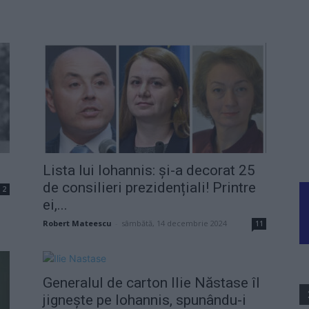
Lista lui Iohannis: și-a decorat 25
de consilieri prezidențiali! Printre
2
ei,...
Robert Mateescu
-
sâmbătă, 14 decembrie 2024
11
Generalul de carton Ilie Năstase îl
jignește pe Iohannis, spunându-i