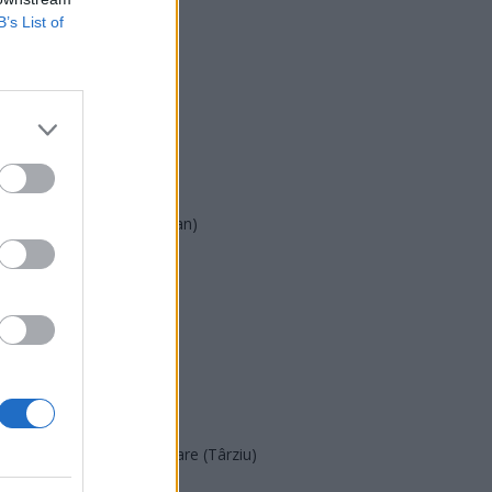
B’s List of
USR
PNL
PSD
AUR
UDMR
PMP (Tomac)
Forța Dreptei (L. Orban)
PNȚMM
REPER
SENS
SOS (Șoșoacă)
POT (Gavrilă)
PACE (Peia)
Acțiunea Conservatoare (Târziu)
PDF (Lazarus)