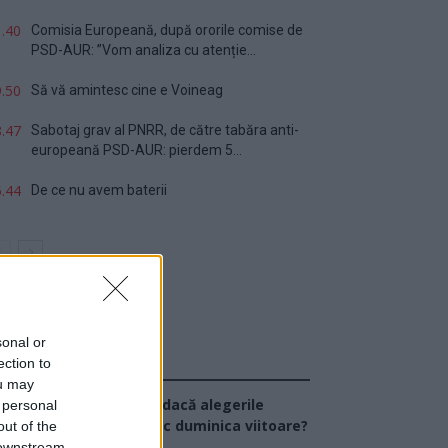
.40
Comisia Europeană, după ororile comise de
PSD-AUR: ”Vom analiza cu atenție...
.50
Să vă amintesc cine e Voineag
.47
Sabotaj grav al PNRR, de către tabăra anti-
europeană PSD-AUR: pierdem 5...
.44
De ce nu avem baterii
sonal or
ection to
Sondaj
ou may
Ce partid ați vota dacă alegerile
 personal
arlamentare ar avea loc duminica viitoare?
out of the
 downstream