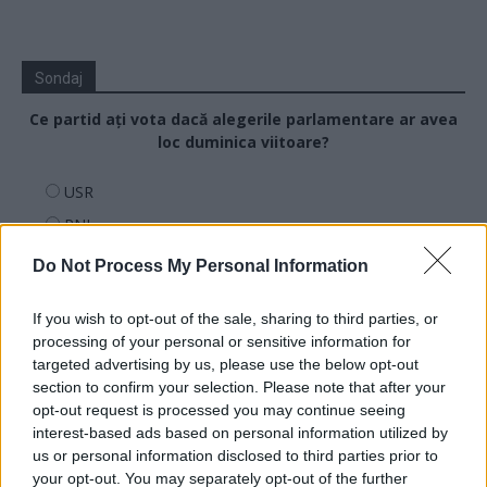
Sondaj
Ce partid ați vota dacă alegerile parlamentare ar avea
loc duminica viitoare?
USR
PNL
PSD
Do Not Process My Personal Information
AUR
If you wish to opt-out of the sale, sharing to third parties, or
UDMR
processing of your personal or sensitive information for
PMP (Tomac)
targeted advertising by us, please use the below opt-out
Forța Dreptei (L. Orban)
section to confirm your selection. Please note that after your
opt-out request is processed you may continue seeing
PNȚMM
interest-based ads based on personal information utilized by
REPER
us or personal information disclosed to third parties prior to
your opt-out. You may separately opt-out of the further
SENS