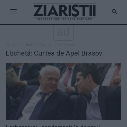
ad
Acasă
Etichete
Curtea de Apel Brasov
Etichetă: Curtea de Apel Brasov