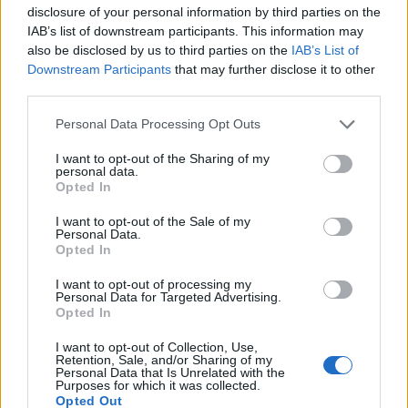
disclosure of your personal information by third parties on the
SOS (Șoșoacă)
IAB’s list of downstream participants. This information may
also be disclosed by us to third parties on the
IAB’s List of
POT (Gavrilă)
Downstream Participants
that may further disclose it to other
PACE (Peia)
third parties.
Acțiunea Conservatoare (Târziu)
Personal Data Processing Opt Outs
PDF (Lazarus)
I want to opt-out of the Sharing of my
PUSL (D. Voiculescu)
personal data.
Opted In
PNȚCD (Pavelescu)
PNCR (Terheș)
I want to opt-out of the Sale of my
Personal Data.
Partidul Patrioților (Surugiu)
Opted In
FAR (Coarnă)
I want to opt-out of processing my
Personal Data for Targeted Advertising.
România pe Primul Loc (Ponta)
Opted In
Altul
I want to opt-out of Collection, Use,
Retention, Sale, and/or Sharing of my
Personal Data that Is Unrelated with the
Purposes for which it was collected.
Arată rezultatele
Opted Out