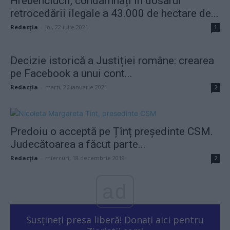
Hrebenciucii, condamnați în dosarul
retrocedării ilegale a 43.000 de hectare de...
Redacţia
-
joi, 22 iulie 2021
1
Decizie istorică a Justiției române: crearea
pe Facebook a unui cont...
Redacţia
-
marți, 26 ianuarie 2021
2
Predoiu o acceptă pe Țînț președinte CSM.
Judecătoarea a făcut parte...
Redacţia
-
miercuri, 18 decembrie 2019
2
ad
Susțineți presa liberă! Donați aici pentru