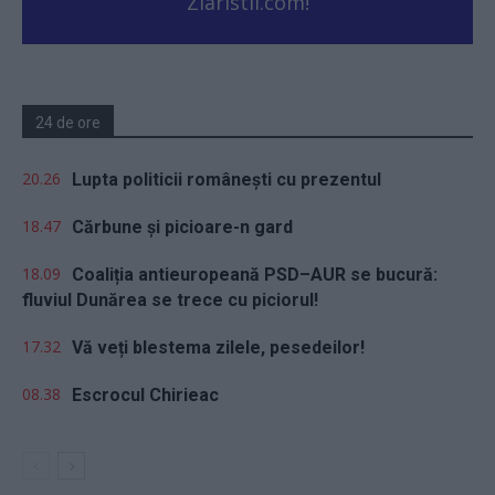
Ziaristii.com!
24 de ore
20.26
Lupta politicii românești cu prezentul
18.47
Cărbune și picioare-n gard
18.09
Coaliția antieuropeană PSD–AUR se bucură:
fluviul Dunărea se trece cu piciorul!
17.32
Vă veți blestema zilele, pesedeilor!
08.38
Escrocul Chirieac