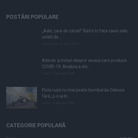
POSTĂRI POPULARE
„Adio, țară de căcat!” Bătut în fața casei sale,
umilit de...
duminică, 21 iulie 2019
Adevăr și mituri despre virusul care produce
COVID-19. Analiza a doi...
vineri, 3 aprilie 2020
Flota rusă nu mai poate bombarda Odessa
fără „s-o ia în...
vineri, 8 aprilie 2022
CATEGORIE POPULARĂ