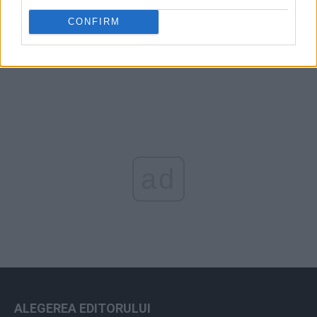
CONFIRM
Arhiva sondajelor
ad
ALEGEREA EDITORULUI