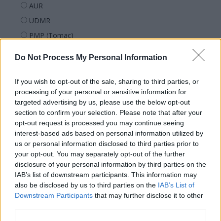
AUR
UDMR
PMP (Tomac)
Forța Dreptei (L. Orban)
Do Not Process My Personal Information
PNȚMM
REPER
If you wish to opt-out of the sale, sharing to third parties, or
processing of your personal or sensitive information for
SENS
targeted advertising by us, please use the below opt-out
SOS (Șoșoacă)
section to confirm your selection. Please note that after your
opt-out request is processed you may continue seeing
POT (Gavrilă)
interest-based ads based on personal information utilized by
PACE (Peia)
us or personal information disclosed to third parties prior to
Acțiunea Conservatoare (Târziu)
your opt-out. You may separately opt-out of the further
disclosure of your personal information by third parties on the
PDF (Lazarus)
IAB’s list of downstream participants. This information may
PUSL (D. Voiculescu)
also be disclosed by us to third parties on the
IAB’s List of
Downstream Participants
that may further disclose it to other
PNȚCD (Pavelescu)
third parties.
PNCR (Terheș)