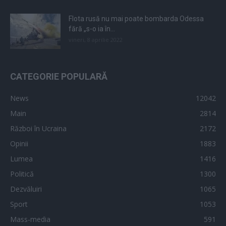
Flota rusă nu mai poate bombarda Odessa
fără „s-o ia în...
vineri, 8 aprilie 2022
CATEGORIE POPULARĂ
News
12042
Main
2814
Război în Ucraina
2172
Opinii
1883
Lumea
1416
Politică
1300
Dezvăluiri
1065
Sport
1053
Mass-media
591