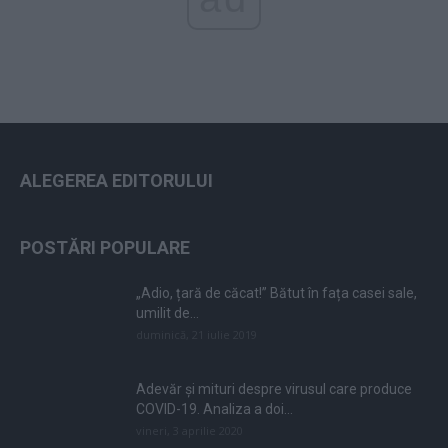
ALEGEREA EDITORULUI
POSTĂRI POPULARE
„Adio, țară de căcat!” Bătut în fața casei sale,
umilit de...
duminică, 21 iulie 2019
Adevăr și mituri despre virusul care produce
COVID-19. Analiza a doi...
vineri, 3 aprilie 2020