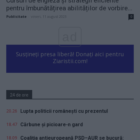
Cursuri de engleză și strategii eficiente
pentru îmbunătățirea abilităților de vorbire...
Publicitate
-
vineri, 11 august 2023
0
ad
Susțineți presa liberă! Donați aici pentru
Ziaristii.com!
24 de ore
20.26
Lupta politicii românești cu prezentul
18.47
Cărbune și picioare-n gard
18.09
Coaliția antieuropeană PSD–AUR se bucură: