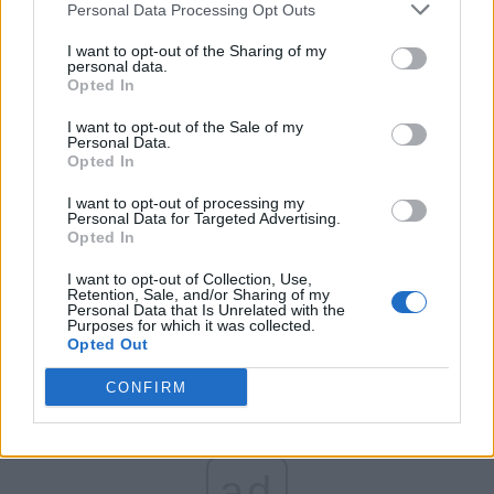
Personal Data Processing Opt Outs
Partidul Patrioților (Surugiu)
FAR (Coarnă)
I want to opt-out of the Sharing of my
personal data.
România pe Primul Loc (Ponta)
Opted In
Altul
I want to opt-out of the Sale of my
Personal Data.
Opted In
Arată rezultatele
I want to opt-out of processing my
Personal Data for Targeted Advertising.
Opted In
Arhiva sondajelor
I want to opt-out of Collection, Use,
Retention, Sale, and/or Sharing of my
Personal Data that Is Unrelated with the
Purposes for which it was collected.
Opted Out
CONFIRM
ad