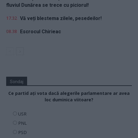
fluviul Dunărea se trece cu piciorul!
17.32
Vă veți blestema zilele, pesedeilor!
08.38
Escrocul Chirieac
Sondaj
Ce partid ați vota dacă alegerile parlamentare ar avea
loc duminica viitoare?
USR
PNL
PSD