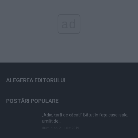
ad
ALEGEREA EDITORULUI
POSTĂRI POPULARE
„Adio, țară de căcat!” Bătut în fața casei sale,
umilit de...
duminică, 21 iulie 2019