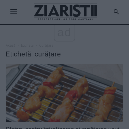
ad
Acasă
Etichete
Curățare
Etichetă: curățare