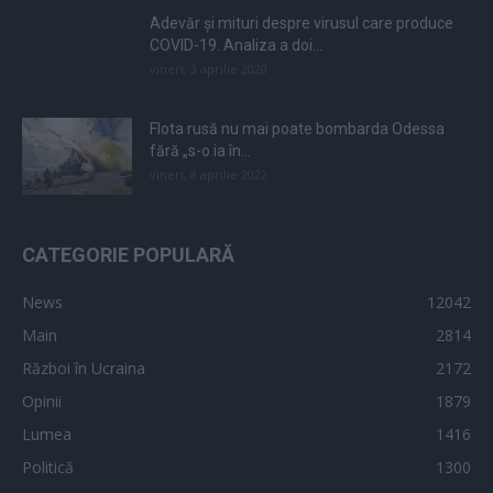
Adevăr și mituri despre virusul care produce
COVID-19. Analiza a doi...
vineri, 3 aprilie 2020
Flota rusă nu mai poate bombarda Odessa
fără „s-o ia în...
vineri, 8 aprilie 2022
CATEGORIE POPULARĂ
News
12042
Main
2814
Război în Ucraina
2172
Opinii
1879
Lumea
1416
Politică
1300