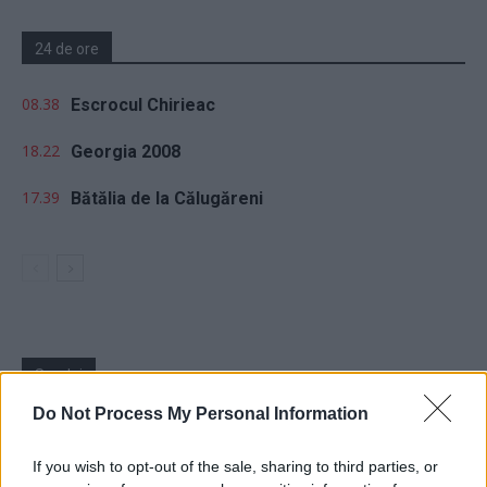
24 de ore
08.38
Escrocul Chirieac
18.22
Georgia 2008
17.39
Bătălia de la Călugăreni
Sondaj
Do Not Process My Personal Information
Ce partid ați vota dacă alegerile parlamentare ar avea
loc duminica viitoare?
If you wish to opt-out of the sale, sharing to third parties, or