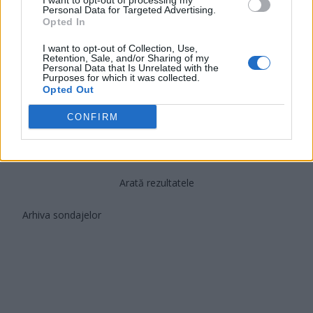
I want to opt-out of processing my
PUSL (D. Voiculescu)
Personal Data for Targeted Advertising.
Opted In
PNȚCD (Pavelescu)
PNCR (Terheș)
I want to opt-out of Collection, Use,
Retention, Sale, and/or Sharing of my
Partidul Patrioților (Surugiu)
Personal Data that Is Unrelated with the
Purposes for which it was collected.
FAR (Coarnă)
Opted Out
România pe Primul Loc (Ponta)
CONFIRM
Altul
Arată rezultatele
Arhiva sondajelor