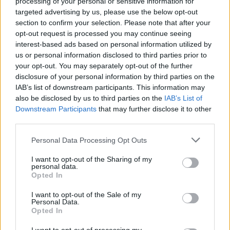
USR
processing of your personal or sensitive information for
targeted advertising by us, please use the below opt-out
PNL
section to confirm your selection. Please note that after your
PSD
opt-out request is processed you may continue seeing
interest-based ads based on personal information utilized by
AUR
us or personal information disclosed to third parties prior to
UDMR
your opt-out. You may separately opt-out of the further
disclosure of your personal information by third parties on the
PMP (Tomac)
IAB’s list of downstream participants. This information may
Forța Dreptei (L. Orban)
also be disclosed by us to third parties on the
IAB’s List of
PNȚMM
Downstream Participants
that may further disclose it to other
third parties.
REPER
SENS
Personal Data Processing Opt Outs
SOS (Șoșoacă)
I want to opt-out of the Sharing of my
personal data.
POT (Gavrilă)
Opted In
PACE (Peia)
I want to opt-out of the Sale of my
Acțiunea Conservatoare (Târziu)
Personal Data.
Opted In
PDF (Lazarus)