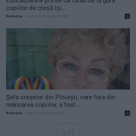
Educatoarele prinse că furau de la gura
copiilor de creșă își...
Redacţia
-
vineri, 17 decembrie 2021
4
Șefa creșelor din Ploiești, care fura din
mâncarea copiilor, a fost...
Redacţia
-
luni, 13 decembrie 2021
0
ad