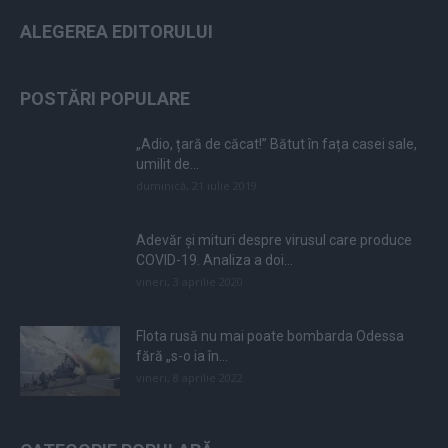
ALEGEREA EDITORULUI
POSTĂRI POPULARE
„Adio, țară de căcat!” Bătut în fața casei sale,
umilit de...
duminică, 21 iulie 2019
Adevăr și mituri despre virusul care produce
COVID-19. Analiza a doi...
vineri, 3 aprilie 2020
Flota rusă nu mai poate bombarda Odessa
fără „s-o ia în...
vineri, 8 aprilie 2022