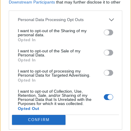
Downstream Participants
that may further disclose it to other
PDF (Lazarus)
third parties.
PUSL (D. Voiculescu)
Personal Data Processing Opt Outs
PNȚCD (Pavelescu)
PNCR (Terheș)
I want to opt-out of the Sharing of my
personal data.
Partidul Patrioților (Surugiu)
Opted In
FAR (Coarnă)
I want to opt-out of the Sale of my
Personal Data.
România pe Primul Loc (Ponta)
Opted In
Altul
I want to opt-out of processing my
Personal Data for Targeted Advertising.
Opted In
Arată rezultatele
I want to opt-out of Collection, Use,
Retention, Sale, and/or Sharing of my
Personal Data that Is Unrelated with the
Arhiva sondajelor
Purposes for which it was collected.
Opted Out
CONFIRM