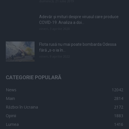
duminică, 21 iulie 2019
Adevăr și mituri despre virusul care produce
COVID-19. Analiza a doi...
vineri, 3 aprilie 2020
Flota rusă nu mai poate bombarda Odessa
fără „s-o ia în...
vineri, 8 aprilie 2022
CATEGORIE POPULARĂ
News
12042
Main
2814
Război în Ucraina
2172
Opinii
1883
Lumea
1416