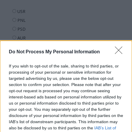
USR
PNL
PSD
AUR
UDMR
Do Not Process My Personal Information
PMP (Tomac)
Forța Dreptei (L. Orban)
If you wish to opt-out of the sale, sharing to third parties, or
processing of your personal or sensitive information for
PNȚMM
targeted advertising by us, please use the below opt-out
REPER
section to confirm your selection. Please note that after your
SENS
opt-out request is processed you may continue seeing
interest-based ads based on personal information utilized by
SOS (Șoșoacă)
us or personal information disclosed to third parties prior to
POT (Gavrilă)
your opt-out. You may separately opt-out of the further
disclosure of your personal information by third parties on the
PACE (Peia)
IAB’s list of downstream participants. This information may
Acțiunea Conservatoare (Târziu)
also be disclosed by us to third parties on the
IAB’s List of