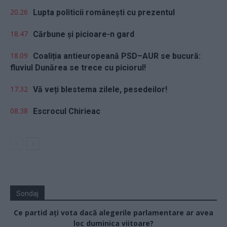
20.26
Lupta politicii românești cu prezentul
18.47
Cărbune și picioare-n gard
18.09
Coaliția antieuropeană PSD–AUR se bucură:
fluviul Dunărea se trece cu piciorul!
17.32
Vă veți blestema zilele, pesedeilor!
08.38
Escrocul Chirieac
Sondaj
Ce partid ați vota dacă alegerile parlamentare ar avea
loc duminica viitoare?