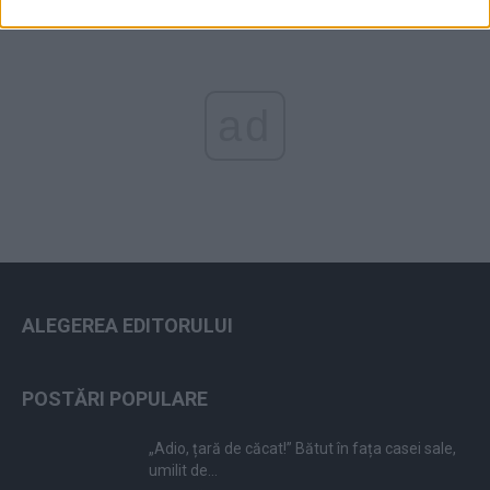
ad
ALEGEREA EDITORULUI
POSTĂRI POPULARE
„Adio, țară de căcat!” Bătut în fața casei sale,
umilit de...