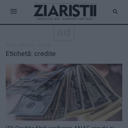
ad
Acasă
Etichete
Credite
Etichetă: credite