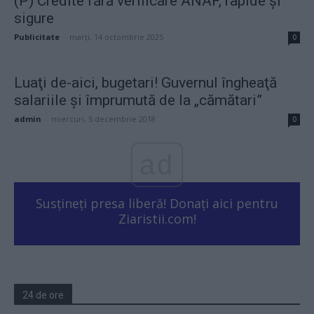
(P) Credite fără verificare ANAF, rapide și
sigure
Publicitate
-
marți, 14 octombrie 2025
0
Luaţi de-aici, bugetari! Guvernul îngheaţă
salariile şi împrumută de la „cămătari”
admin
-
miercuri, 5 decembrie 2018
0
ad
Susțineți presa liberă! Donați aici pentru
Ziaristii.com!
24 de ore