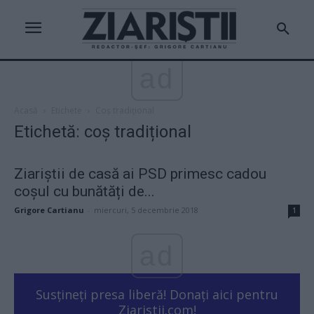
ad
Acasă
Etichete
Coș tradițional
Etichetă: coș tradițional
Ziariștii de casă ai PSD primesc cadou
coșul cu bunătăți de...
Grigore Cartianu
-
miercuri, 5 decembrie 2018
1
ad
Susțineți presa liberă! Donați aici pentru
Ziaristii.com!