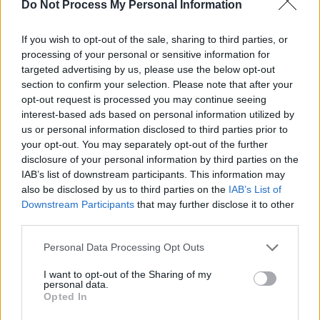
SOS (Șoșoacă)
Do Not Process My Personal Information
POT (Gavrilă)
If you wish to opt-out of the sale, sharing to third parties, or
PACE (Peia)
processing of your personal or sensitive information for
Acțiunea Conservatoare (Târziu)
targeted advertising by us, please use the below opt-out
section to confirm your selection. Please note that after your
PDF (Lazarus)
opt-out request is processed you may continue seeing
PUSL (D. Voiculescu)
interest-based ads based on personal information utilized by
PNȚCD (Pavelescu)
us or personal information disclosed to third parties prior to
your opt-out. You may separately opt-out of the further
PNCR (Terheș)
disclosure of your personal information by third parties on the
Partidul Patrioților (Surugiu)
IAB’s list of downstream participants. This information may
also be disclosed by us to third parties on the
IAB’s List of
FAR (Coarnă)
Downstream Participants
that may further disclose it to other
România pe Primul Loc (Ponta)
third parties.
Altul
Personal Data Processing Opt Outs
I want to opt-out of the Sharing of my
personal data.
Arată rezultatele
Opted In