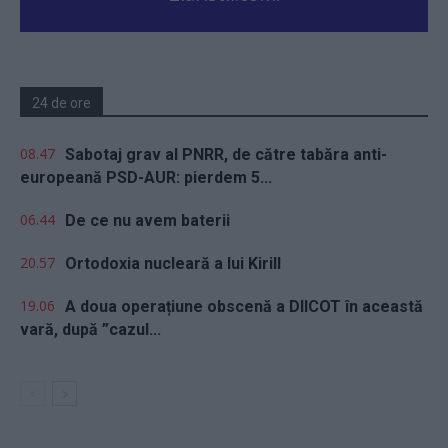
24 de ore
08.47
Sabotaj grav al PNRR, de către tabăra anti-
europeană PSD-AUR: pierdem 5...
06.44
De ce nu avem baterii
20.57
Ortodoxia nucleară a lui Kirill
19.06
A doua operațiune obscenă a DIICOT în această
vară, după ”cazul...