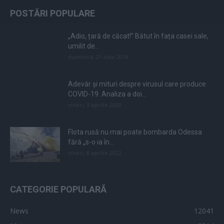
POSTĂRI POPULARE
„Adio, țară de căcat!” Bătut în fața casei sale,
umilit de...
duminică, 21 iulie 2019
Adevăr și mituri despre virusul care produce
COVID-19. Analiza a doi...
vineri, 3 aprilie 2020
Flota rusă nu mai poate bombarda Odessa
fără „s-o ia în...
vineri, 8 aprilie 2022
CATEGORIE POPULARĂ
News
12041