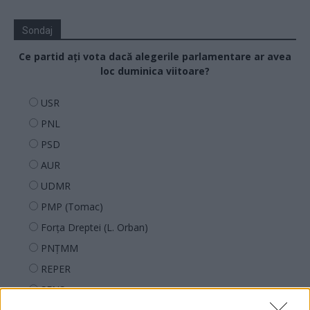
Sondaj
Ce partid ați vota dacă alegerile parlamentare ar avea
loc duminica viitoare?
USR
PNL
PSD
AUR
UDMR
PMP (Tomac)
Forța Dreptei (L. Orban)
PNȚMM
REPER
SENS