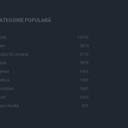
ATEGORIE POPULARĂ
ews
12042
ain
2814
zboi în Ucraina
2172
inii
1879
umea
1416
litică
1300
zvăluiri
1065
ort
1053
ass-media
591