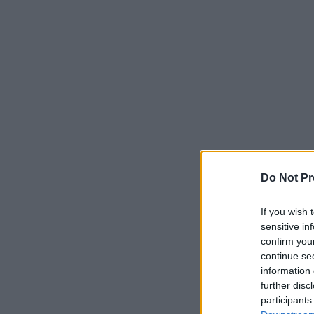
Do Not Pr
If you wish 
sensitive in
confirm you
continue se
information 
further disc
participants