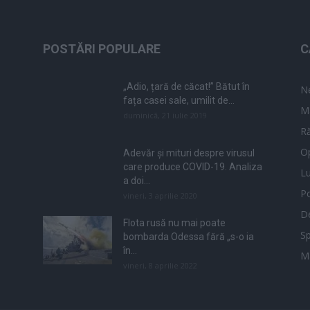
POSTĂRI POPULARE
C
„Adio, țară de căcat!” Bătut în
N
fața casei sale, umilit de...
M
duminică, 21 iulie 2019
Ră
Op
Adevăr și mituri despre virusul
care produce COVID-19. Analiza
L
a doi...
Po
vineri, 3 aprilie 2020
De
Flota rusă nu mai poate
Sp
bombarda Odessa fără „s-o ia
în...
M
vineri, 8 aprilie 2022