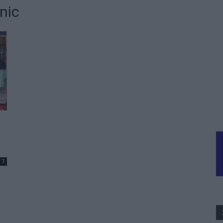
anic
7