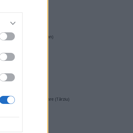
PSD
AUR
UDMR
PMP (Tomac)
Forța Dreptei (L. Orban)
PNȚMM
REPER
SENS
SOS (Șoșoacă)
POT (Gavrilă)
PACE (Peia)
Acțiunea Conservatoare (Târziu)
PDF (Lazarus)
PUSL (D. Voiculescu)
PNȚCD (Pavelescu)