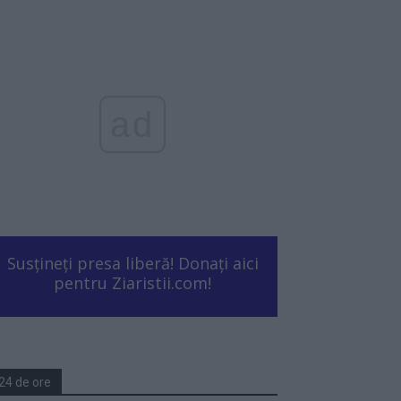
ad
Susțineți presa liberă! Donați aici
pentru Ziaristii.com!
24 de ore