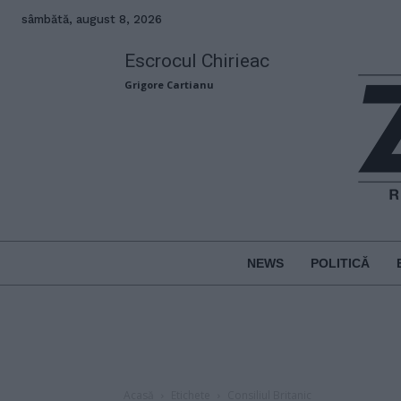
sâmbătă, august 8, 2026
Escrocul Chirieac
Grigore Cartianu
NEWS
POLITICĂ
Acasă
Etichete
Consiliul Britanic