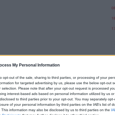
08
18
17
ocess My Personal Information
to opt-out of the sale, sharing to third parties, or processing of your per
formation for targeted advertising by us, please use the below opt-out s
r selection. Please note that after your opt-out request is processed y
p
eing interest-based ads based on personal information utilized by us or
disclosed to third parties prior to your opt-out. You may separately opt-
losure of your personal information by third parties on the IAB’s list of
. This information may also be disclosed by us to third parties on the
IA