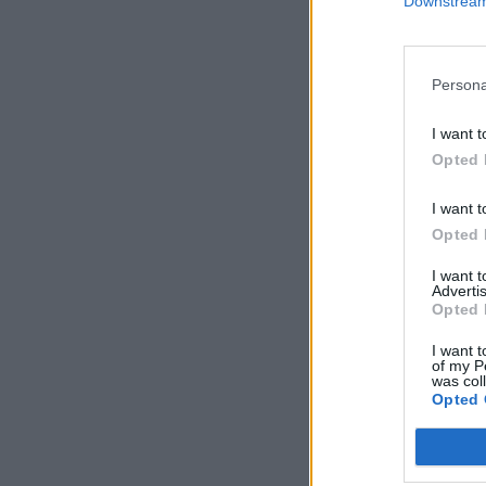
Downstream 
Persona
I want t
Opted 
I want t
Opted 
I want 
Advertis
Opted 
I want t
of my P
was col
Opted 