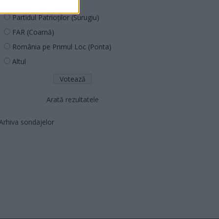
PNCR (Terheș)
Partidul Patrioților (Surugiu)
FAR (Coarnă)
România pe Primul Loc (Ponta)
Altul
Arată rezultatele
Arhiva sondajelor