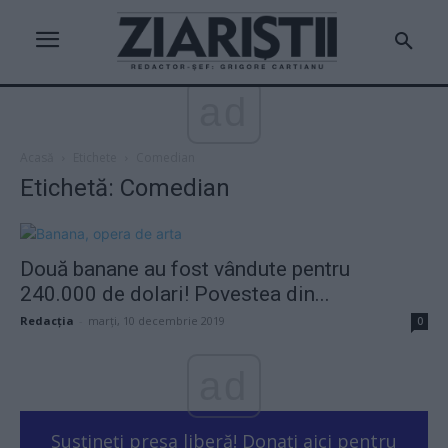
ad
Acasă
Etichete
Comedian
Etichetă: Comedian
Două banane au fost vândute pentru
240.000 de dolari! Povestea din...
Redacţia
-
marți, 10 decembrie 2019
0
ad
Susțineți presa liberă! Donați aici pentru