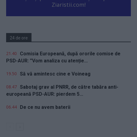
Ziaristii.com!
24 de ore
21.40
Comisia Europeană, după ororile comise de
PSD-AUR: ”Vom analiza cu atenție...
19.50
Să vă amintesc cine e Voineag
08.47
Sabotaj grav al PNRR, de către tabăra anti-
europeană PSD-AUR: pierdem 5...
06.44
De ce nu avem baterii