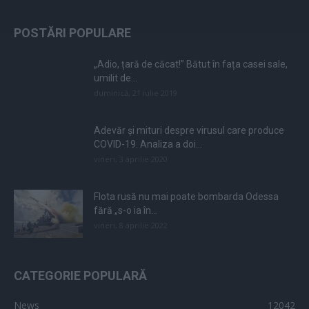
POSTĂRI POPULARE
„Adio, țară de căcat!” Bătut în fața casei sale,
umilit de...
duminică, 21 iulie 2019
Adevăr și mituri despre virusul care produce
COVID-19. Analiza a doi...
vineri, 3 aprilie 2020
Flota rusă nu mai poate bombarda Odessa
fără „s-o ia în...
vineri, 8 aprilie 2022
CATEGORIE POPULARĂ
News
12042