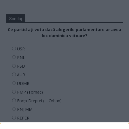
Sondaj
Ce partid ați vota dacă alegerile parlamentare ar avea
loc duminica viitoare?
USR
PNL
PSD
AUR
UDMR
PMP (Tomac)
Forța Dreptei (L. Orban)
PNȚMM
REPER
SENS