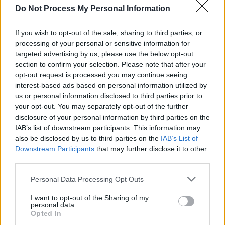
Do Not Process My Personal Information
SOS (Șoșoacă)
POT (Gavrilă)
If you wish to opt-out of the sale, sharing to third parties, or
PACE (Peia)
processing of your personal or sensitive information for
targeted advertising by us, please use the below opt-out
Acțiunea Conservatoare (Târziu)
section to confirm your selection. Please note that after your
PDF (Lazarus)
opt-out request is processed you may continue seeing
PUSL (D. Voiculescu)
interest-based ads based on personal information utilized by
us or personal information disclosed to third parties prior to
PNȚCD (Pavelescu)
your opt-out. You may separately opt-out of the further
PNCR (Terheș)
disclosure of your personal information by third parties on the
IAB’s list of downstream participants. This information may
Partidul Patrioților (Surugiu)
also be disclosed by us to third parties on the
IAB’s List of
FAR (Coarnă)
Downstream Participants
that may further disclose it to other
third parties.
România pe Primul Loc (Ponta)
Altul
Personal Data Processing Opt Outs
I want to opt-out of the Sharing of my
personal data.
Opted In
Arată rezultatele