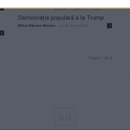
Democrație populară à la Trump
Mihai Răzvan Moraru
-
joi, 20 martie 2025
2
6
Pagina 1 din 4
ad