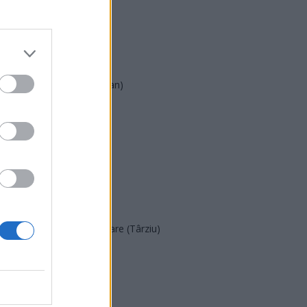
PSD
AUR
UDMR
PMP (Tomac)
Forța Dreptei (L. Orban)
PNȚMM
REPER
SENS
SOS (Șoșoacă)
POT (Gavrilă)
PACE (Peia)
Acțiunea Conservatoare (Târziu)
PDF (Lazarus)
PUSL (D. Voiculescu)
PNȚCD (Pavelescu)