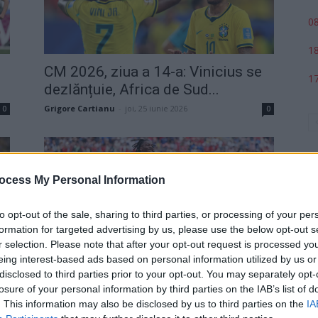
08
18
CM 2026, ziua a 14-a: Vinicius se
17
dezlănțuie, Africa de Sud...
Grigore Cartianu
-
joi, 25 iunie 2026
0
0
ocess My Personal Information
to opt-out of the sale, sharing to third parties, or processing of your per
formation for targeted advertising by us, please use the below opt-out s
r selection. Please note that after your opt-out request is processed y
p
eing interest-based ads based on personal information utilized by us or
CM 2026, ziua a 8-a: Mexic e prima
disclosed to third parties prior to your opt-out. You may separately opt-
calificată, Canada face...
losure of your personal information by third parties on the IAB’s list of
. This information may also be disclosed by us to third parties on the
IA
Grigore Cartianu
-
vineri, 19 iunie 2026
1
0