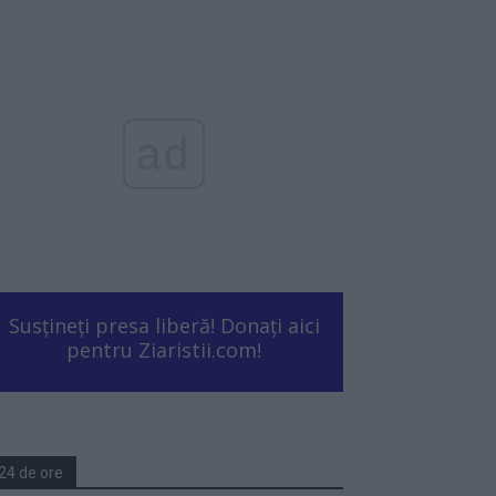
ad
Susțineți presa liberă! Donați aici
pentru Ziaristii.com!
24 de ore