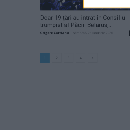
Doar 19 țări au intrat în Consiliul
trumpist al Păcii: Belarus,...
Grigore Cartianu
-
sâmbătă, 24 ianuarie 2026
1
2
3
4