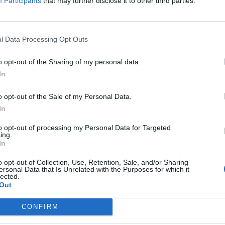
Participants
that may further disclose it to other third parties.
l Data Processing Opt Outs
o opt-out of the Sharing of my personal data.
In
o opt-out of the Sale of my Personal Data.
ua
Start în Campionatul Mondial de
In
fotbal! Programul complet al
competiției-gigant
to opt-out of processing my Personal Data for Targeted
0
ing.
Grigore Cartianu
-
joi, 11 iunie 2026
In
1
o opt-out of Collection, Use, Retention, Sale, and/or Sharing
ersonal Data that Is Unrelated with the Purposes for which it
lected.
Out
CONFIRM