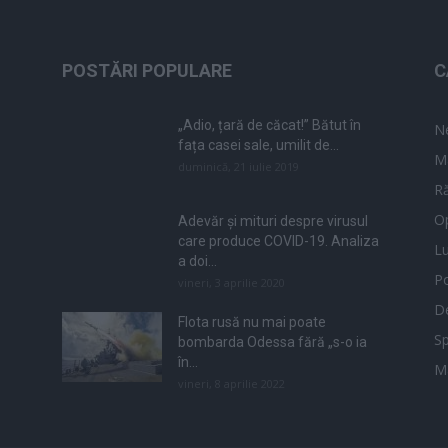
POSTĂRI POPULARE
C
„Adio, țară de căcat!” Bătut în
N
fața casei sale, umilit de...
M
duminică, 21 iulie 2019
Ră
Op
Adevăr și mituri despre virusul
care produce COVID-19. Analiza
L
a doi...
Po
vineri, 3 aprilie 2020
De
Flota rusă nu mai poate
Sp
bombarda Odessa fără „s-o ia
în...
M
vineri, 8 aprilie 2022