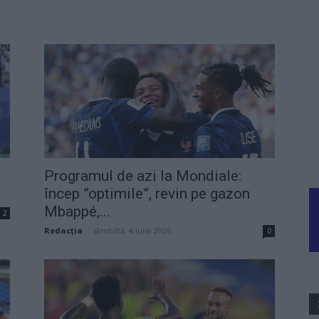
Programul de azi la Mondiale:
încep ”optimile”, revin pe gazon
Mbappé,...
2
Redacţia
-
sâmbătă, 4 iulie 2026
0