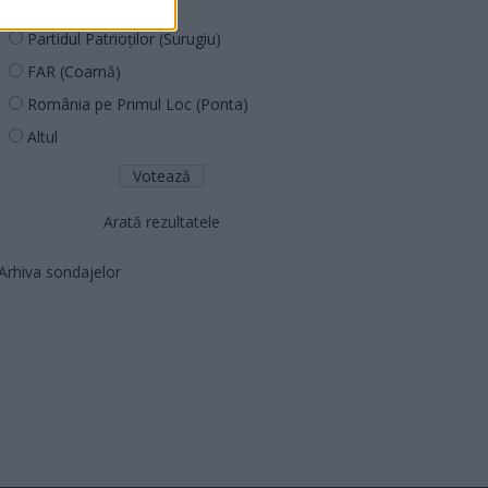
PNCR (Terheș)
Partidul Patrioților (Surugiu)
FAR (Coarnă)
România pe Primul Loc (Ponta)
Altul
Arată rezultatele
Arhiva sondajelor