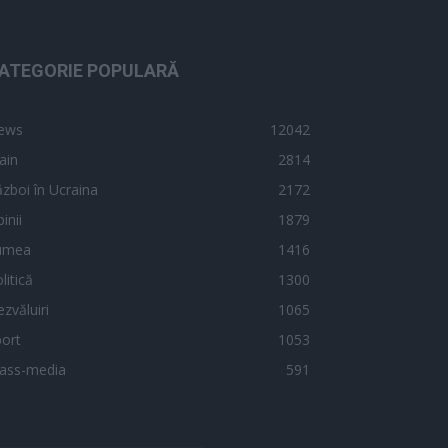
ATEGORIE POPULARĂ
ews
12042
ain
2814
zboi în Ucraina
2172
inii
1879
umea
1416
litică
1300
zvăluiri
1065
ort
1053
ass-media
591