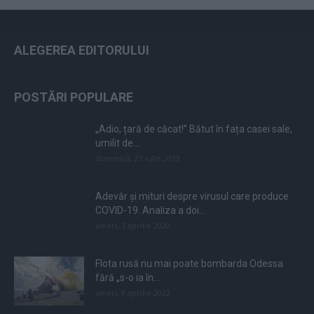
ALEGEREA EDITORULUI
POSTĂRI POPULARE
„Adio, țară de căcat!” Bătut în fața casei sale,
umilit de...
duminică, 21 iulie 2019
Adevăr și mituri despre virusul care produce
COVID-19. Analiza a doi...
vineri, 3 aprilie 2020
Flota rusă nu mai poate bombarda Odessa
fără „s-o ia în...
vineri, 8 aprilie 2022