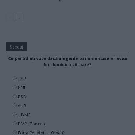
Sondaj
Ce partid ați vota dacă alegerile parlamentare ar avea
loc duminica viitoare?
USR
PNL
PSD
AUR
UDMR
PMP (Tomac)
Forța Dreptei (L. Orban)