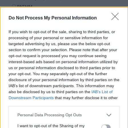
PNȚMM
REPER
Do Not Process My Personal Information
SENS
If you wish to opt-out of the sale, sharing to third parties, or
SOS (Șoșoacă)
processing of your personal or sensitive information for
POT (Gavrilă)
targeted advertising by us, please use the below opt-out
PACE (Peia)
section to confirm your selection. Please note that after your
opt-out request is processed you may continue seeing
Acțiunea Conservatoare (Târziu)
interest-based ads based on personal information utilized by
PDF (Lazarus)
us or personal information disclosed to third parties prior to
your opt-out. You may separately opt-out of the further
PUSL (D. Voiculescu)
disclosure of your personal information by third parties on the
PNȚCD (Pavelescu)
IAB’s list of downstream participants. This information may
also be disclosed by us to third parties on the
IAB’s List of
PNCR (Terheș)
Downstream Participants
that may further disclose it to other
Partidul Patrioților (Surugiu)
third parties.
FAR (Coarnă)
Personal Data Processing Opt Outs
România pe Primul Loc (Ponta)
I want to opt-out of the Sharing of my
Altul