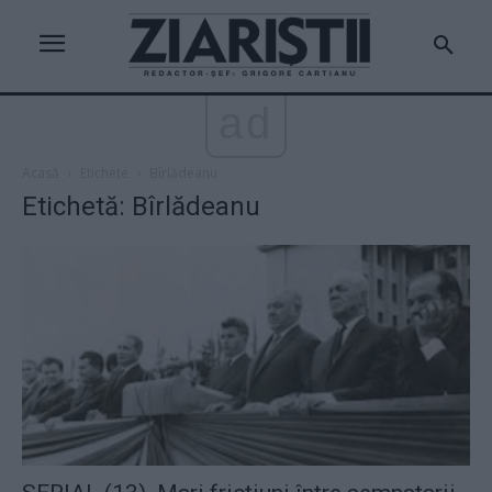
ad
Acasă
Etichete
Bîrlădeanu
Etichetă: Bîrlădeanu