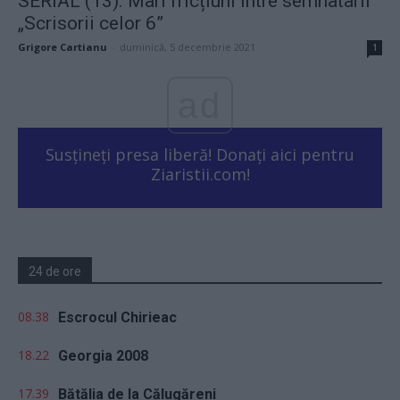
SERIAL (13). Mari fricțiuni între semnatarii
„Scrisorii celor 6”
Grigore Cartianu
-
duminică, 5 decembrie 2021
1
ad
Susțineți presa liberă! Donați aici pentru
Ziaristii.com!
24 de ore
08.38
Escrocul Chirieac
18.22
Georgia 2008
17.39
Bătălia de la Călugăreni