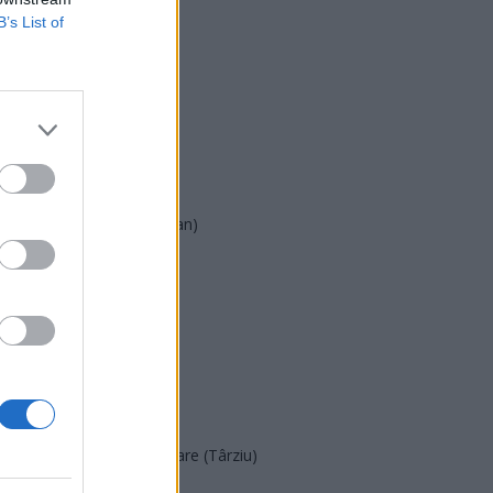
B’s List of
USR
PNL
PSD
AUR
UDMR
PMP (Tomac)
Forța Dreptei (L. Orban)
PNȚMM
REPER
SENS
SOS (Șoșoacă)
POT (Gavrilă)
PACE (Peia)
Acțiunea Conservatoare (Târziu)
PDF (Lazarus)