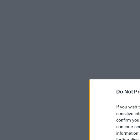
Do Not Pr
If you wish 
sensitive in
confirm you
continue se
information 
further disc