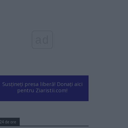
ad
Susțineți presa liberă! Donați aici
pentru Ziaristii.com!
24 de ore