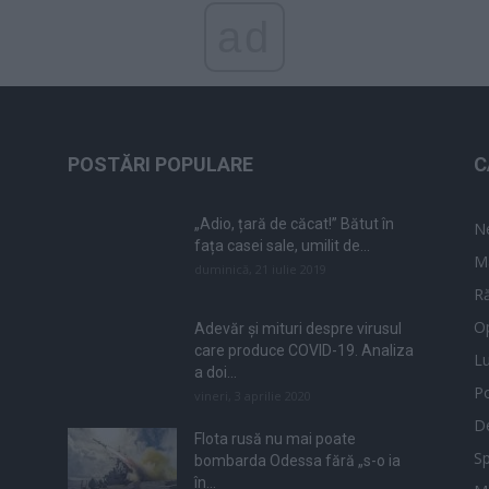
ad
POSTĂRI POPULARE
C
„Adio, țară de căcat!” Bătut în
N
fața casei sale, umilit de...
M
duminică, 21 iulie 2019
Ră
Op
Adevăr și mituri despre virusul
care produce COVID-19. Analiza
L
a doi...
Po
vineri, 3 aprilie 2020
De
Flota rusă nu mai poate
Sp
bombarda Odessa fără „s-o ia
în...