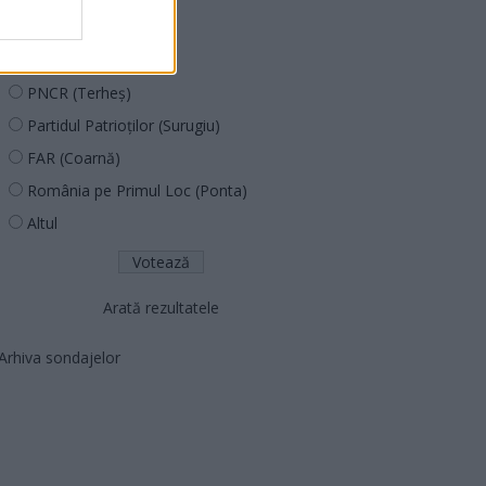
PUSL (D. Voiculescu)
PNȚCD (Pavelescu)
PNCR (Terheș)
Partidul Patrioților (Surugiu)
FAR (Coarnă)
România pe Primul Loc (Ponta)
Altul
Arată rezultatele
Arhiva sondajelor