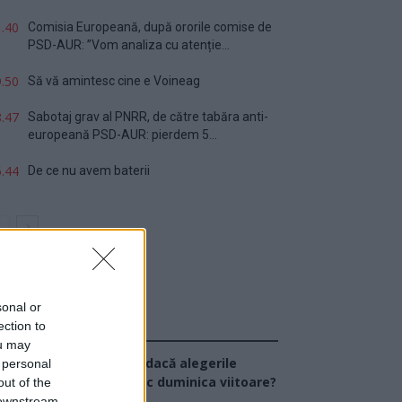
.40
Comisia Europeană, după ororile comise de
PSD-AUR: ”Vom analiza cu atenție...
.50
Să vă amintesc cine e Voineag
.47
Sabotaj grav al PNRR, de către tabăra anti-
europeană PSD-AUR: pierdem 5...
.44
De ce nu avem baterii
sonal or
ection to
Sondaj
ou may
Ce partid ați vota dacă alegerile
 personal
arlamentare ar avea loc duminica viitoare?
out of the
 downstream