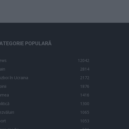
ATEGORIE POPULARĂ
ews
12042
ain
2814
zboi în Ucraina
2172
inii
1876
umea
1416
litică
1300
zvăluiri
1065
ort
1053