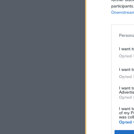
participants
Downstream 
Persona
I want t
Opted 
I want t
Opted 
I want 
Advertis
Opted 
I want t
of my P
was col
Opted 