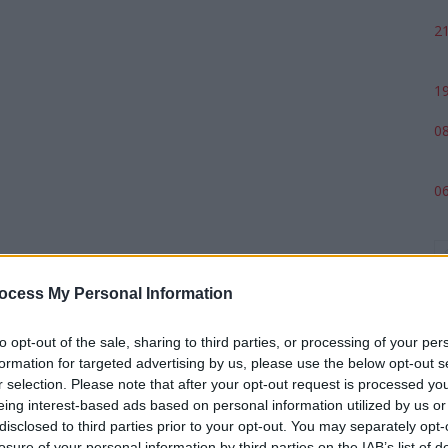
21
19
08
06
ocess My Personal Information
to opt-out of the sale, sharing to third parties, or processing of your per
formation for targeted advertising by us, please use the below opt-out s
r selection. Please note that after your opt-out request is processed y
eing interest-based ads based on personal information utilized by us or
p
disclosed to third parties prior to your opt-out. You may separately opt-
losure of your personal information by third parties on the IAB’s list of