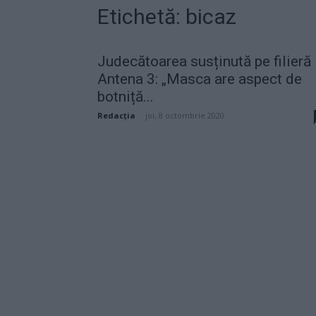
Etichetă: bicaz
Judecătoarea susținută pe filieră
Antena 3: „Masca are aspect de
botniță...
Redacţia
-
joi, 8 octombrie 2020