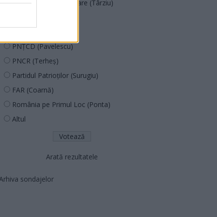
Acțiunea Conservatoare (Târziu)
PDF (Lazarus)
PUSL (D. Voiculescu)
PNȚCD (Pavelescu)
PNCR (Terheș)
Partidul Patrioților (Surugiu)
FAR (Coarnă)
România pe Primul Loc (Ponta)
Altul
Arată rezultatele
Arhiva sondajelor