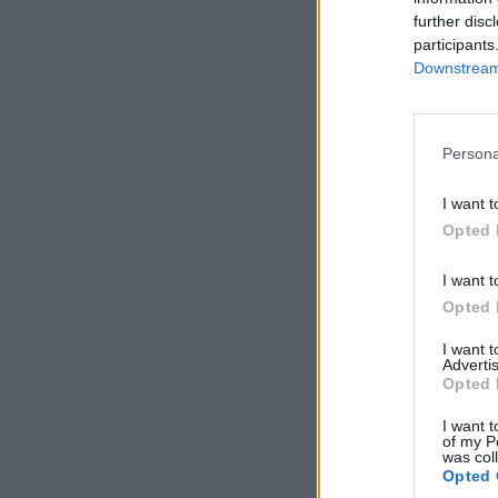
further disc
participants
Downstream 
Persona
I want t
Opted 
I want t
Opted 
I want 
Advertis
Opted 
I want t
of my P
was col
Opted 