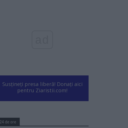
ad
Susțineți presa liberă! Donați aici
pentru Ziaristii.com!
24 de ore