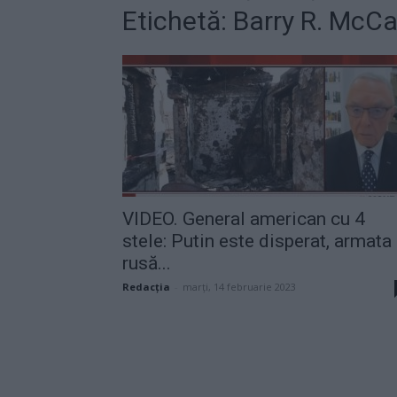
Etichetă: Barry R. McCa
VIDEO. General american cu 4
stele: Putin este disperat, armata
rusă...
Redacţia
-
marți, 14 februarie 2023