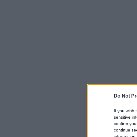
Do Not Pr
If you wish 
sensitive in
confirm you
continue se
information 