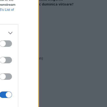
arlamentare ar avea loc duminica viitoare?
 downstream
B’s List of
USR
PNL
PSD
AUR
UDMR
PMP (Tomac)
Forța Dreptei (L. Orban)
PNȚMM
REPER
SENS
SOS (Șoșoacă)
POT (Gavrilă)
PACE (Peia)