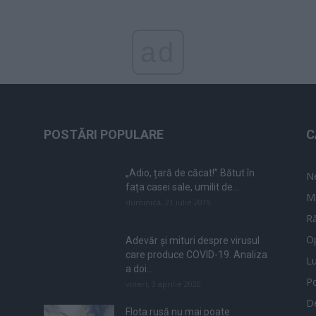
ad
POSTĂRI POPULARE
C
„Adio, țară de căcat!” Bătut în
N
fața casei sale, umilit de...
M
duminică, 21 iulie 2019
Ră
Op
Adevăr și mituri despre virusul
care produce COVID-19. Analiza
L
a doi...
Po
vineri, 3 aprilie 2020
De
Flota rusă nu mai poate