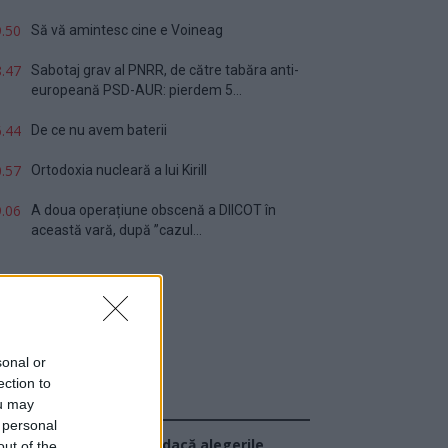
.50
Să vă amintesc cine e Voineag
.47
Sabotaj grav al PNRR, de către tabăra anti-
europeană PSD-AUR: pierdem 5...
.44
De ce nu avem baterii
.57
Ortodoxia nucleară a lui Kirill
.06
A doua operațiune obscenă a DIICOT în
această vară, după ”cazul...
sonal or
ection to
ou may
Sondaj
 personal
Ce partid ați vota dacă alegerile
out of the