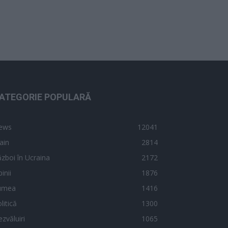
ATEGORIE POPULARĂ
ews
12041
ain
2814
zboi în Ucraina
2172
inii
1876
umea
1416
litică
1300
zvăluiri
1065