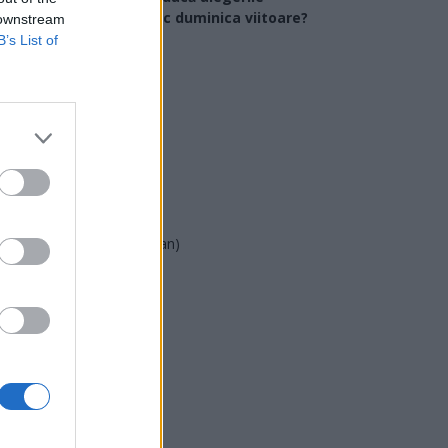
arlamentare ar avea loc duminica viitoare?
 downstream
B’s List of
USR
PNL
PSD
AUR
UDMR
PMP (Tomac)
Forța Dreptei (L. Orban)
PNȚMM
REPER
SENS
SOS (Șoșoacă)
POT (Gavrilă)
PACE (Peia)