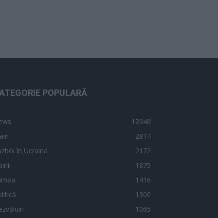
ATEGORIE POPULARĂ
ews
12040
ain
2814
zboi în Ucraina
2172
inii
1875
umea
1416
litică
1300
zvăluiri
1065