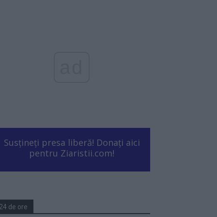
ad
Susțineți presa liberă! Donați aici
pentru Ziaristii.com!
24 de ore