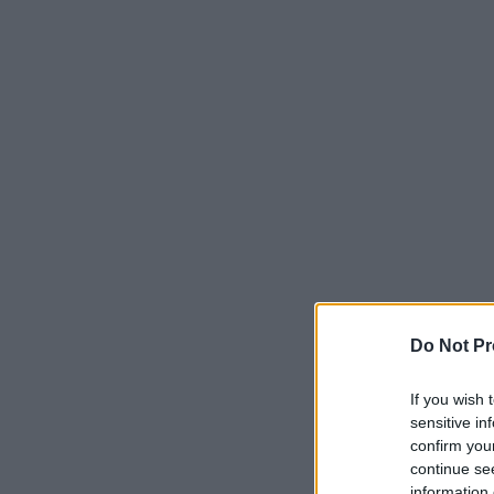
Do Not Pr
If you wish 
sensitive in
confirm you
continue se
information 