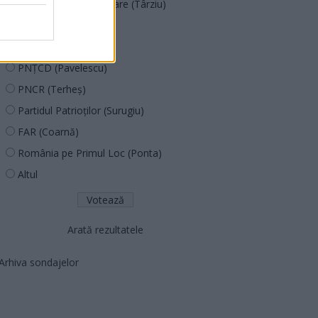
Acțiunea Conservatoare (Târziu)
PDF (Lazarus)
PUSL (D. Voiculescu)
PNȚCD (Pavelescu)
PNCR (Terheș)
Partidul Patrioților (Surugiu)
FAR (Coarnă)
România pe Primul Loc (Ponta)
Altul
Arată rezultatele
Arhiva sondajelor