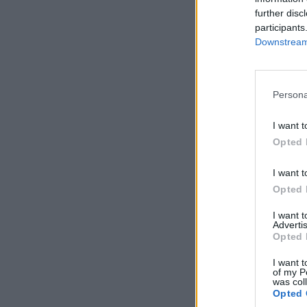
further disc
participants
Downstream 
Persona
I want t
Opted 
I want t
Opted 
I want 
Advertis
Opted 
I want t
of my P
was col
Opted 