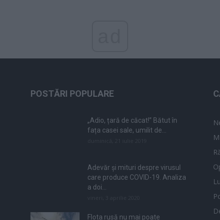
ad
POSTĂRI POPULARE
C
„Adio, țară de căcat!” Bătut în
N
fața casei sale, umilit de...
M
duminică, 21 iulie 2019
Ră
Op
Adevăr și mituri despre virusul
care produce COVID-19. Analiza
L
a doi...
Po
vineri, 3 aprilie 2020
De
Flota rusă nu mai poate