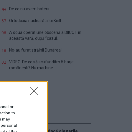
.44
De ce nu avem baterii
.57
Ortodoxia nucleară a lui Kirill
.06
A doua operațiune obscenă a DIICOT în
această vară, după ”cazul...
.18
Ne-au furat străinii Dunărea!
.02
VIDEO. De ce să scufundăm 5 barje
românești? Nu mai bine...
sonal or
ection to
ou may
Sondaj
 personal
Ce partid ați vota dacă alegerile
out of the