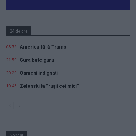
24 de ore
08.59
America fără Trump
21.59
Gura bate guru
20.20
Oameni indignați
19.46
Zelenski la ”rușii cei mici”
Sondaj