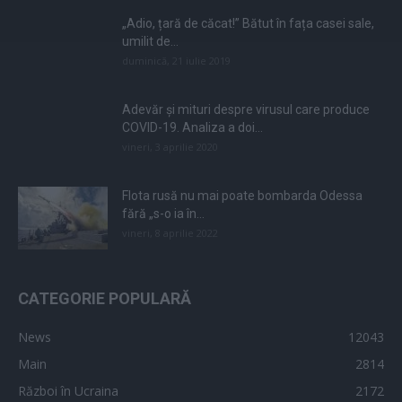
„Adio, țară de căcat!” Bătut în fața casei sale,
umilit de...
duminică, 21 iulie 2019
Adevăr și mituri despre virusul care produce
COVID-19. Analiza a doi...
vineri, 3 aprilie 2020
Flota rusă nu mai poate bombarda Odessa
fără „s-o ia în...
vineri, 8 aprilie 2022
CATEGORIE POPULARĂ
News
12043
Main
2814
Război în Ucraina
2172