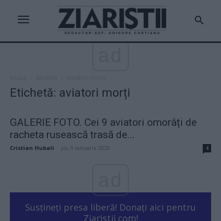
ad
Acasă
Etichete
Aviatori morți
Etichetă: aviatori morți
GALERIE FOTO. Cei 9 aviatori omorâți de
racheta rusească trasă de...
Cristian Hubali
-
joi, 9 ianuarie 2020
4
ad
Susțineți presa liberă! Donați aici pentru
Ziaristii.com!