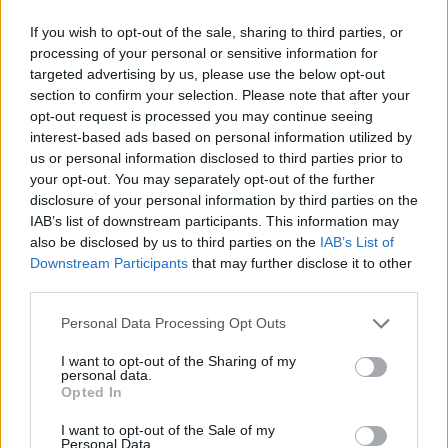
PACE (Peia)
If you wish to opt-out of the sale, sharing to third parties, or
Acțiunea Conservatoare (Târziu)
processing of your personal or sensitive information for
PDF (Lazarus)
targeted advertising by us, please use the below opt-out
section to confirm your selection. Please note that after your
PUSL (D. Voiculescu)
opt-out request is processed you may continue seeing
PNȚCD (Pavelescu)
interest-based ads based on personal information utilized by
us or personal information disclosed to third parties prior to
PNCR (Terheș)
your opt-out. You may separately opt-out of the further
Partidul Patrioților (Surugiu)
disclosure of your personal information by third parties on the
IAB’s list of downstream participants. This information may
FAR (Coarnă)
also be disclosed by us to third parties on the
IAB’s List of
România pe Primul Loc (Ponta)
Downstream Participants
that may further disclose it to other
Altul
third parties.
Personal Data Processing Opt Outs
I want to opt-out of the Sharing of my
Arată rezultatele
personal data.
Opted In
Arhiva sondajelor
I want to opt-out of the Sale of my
Personal Data.