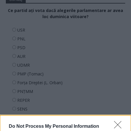
Ce partid ați vota dacă alegerile parlamentare ar avea
loc duminica viitoare?
USR
PNL
PSD
AUR
UDMR
PMP (Tomac)
Forța Dreptei (L. Orban)
PNȚMM
REPER
SENS
SOS (Șoșoacă)
Do Not Process My Personal Information
POT (Gavrilă)