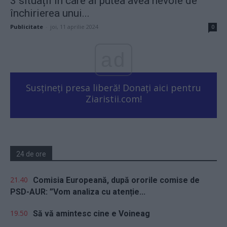
3 situații în care ai putea avea nevoie de
închirierea unui...
Publicitate
-
joi, 11 aprilie 2024
0
ad
Susțineți presa liberă! Donați aici pentru
Ziaristii.com!
24 de ore
21.40
Comisia Europeană, după ororile comise de
PSD-AUR: ”Vom analiza cu atenție...
19.50
Să vă amintesc cine e Voineag