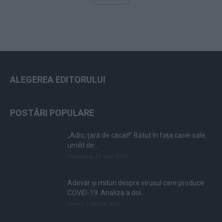
ALEGEREA EDITORULUI
POSTĂRI POPULARE
„Adio, țară de căcat!” Bătut în fața casei sale,
umilit de...
duminică, 21 iulie 2019
Adevăr și mituri despre virusul care produce
COVID-19. Analiza a doi...
vineri, 3 aprilie 2020