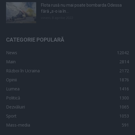
Flota rusă nu mai poate bombarda Odessa
fără „s-o ia în...
vineri, 8 aprilie 2022
CATEGORIE POPULARĂ
News
12042
Main
2814
Război în Ucraina
2172
Opinii
1876
Lumea
1416
Politică
1300
Dezvăluiri
1065
Sport
1053
Mass-media
591