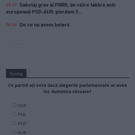
08.47
Sabotaj grav al PNRR, de către tabăra anti-
europeană PSD-AUR: pierdem 5...
06.44
De ce nu avem baterii
Sondaj
Ce partid ați vota dacă alegerile parlamentare ar avea
loc duminica viitoare?
USR
PNL
PSD
AUR