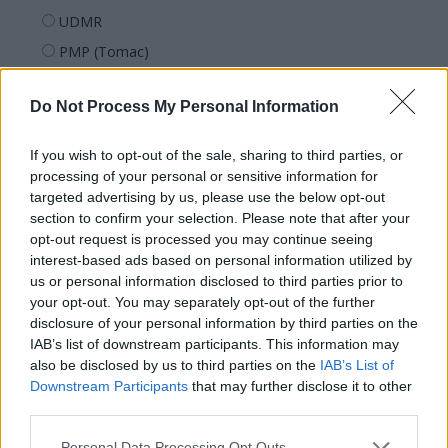
UDMR
PMP (Tomac)
Forța Dreptei (L. Orban)
Do Not Process My Personal Information
PNȚMM
REPER
If you wish to opt-out of the sale, sharing to third parties, or
SENS
processing of your personal or sensitive information for
targeted advertising by us, please use the below opt-out
SOS (Șoșoacă)
section to confirm your selection. Please note that after your
POT (Gavrilă)
opt-out request is processed you may continue seeing
interest-based ads based on personal information utilized by
PACE (Peia)
us or personal information disclosed to third parties prior to
Acțiunea Conservatoare (Târziu)
your opt-out. You may separately opt-out of the further
PDF (Lazarus)
disclosure of your personal information by third parties on the
IAB’s list of downstream participants. This information may
PUSL (D. Voiculescu)
also be disclosed by us to third parties on the
IAB’s List of
PNȚCD (Pavelescu)
Downstream Participants
that may further disclose it to other
third parties.
PNCR (Terheș)
Partidul Patrioților (Surugiu)
Personal Data Processing Opt Outs