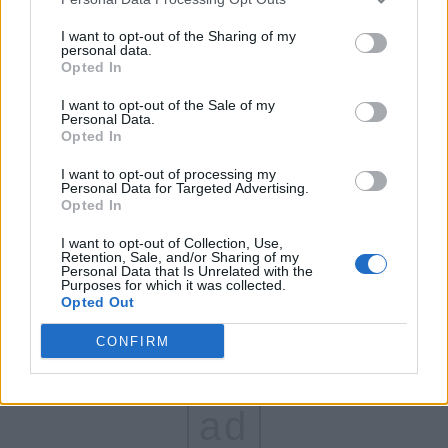
FAR (Coarnă)
I want to opt-out of the Sharing of my
personal data.
România pe Primul Loc (Ponta)
Opted In
Altul
I want to opt-out of the Sale of my
Personal Data.
Opted In
Arată rezultatele
I want to opt-out of processing my
Personal Data for Targeted Advertising.
Opted In
Arhiva sondajelor
I want to opt-out of Collection, Use,
Retention, Sale, and/or Sharing of my
Personal Data that Is Unrelated with the
Purposes for which it was collected.
Opted Out
CONFIRM
ad