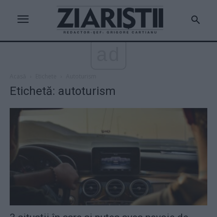
ad
Acasă
Etichete
Autoturism
Etichetă: autoturism