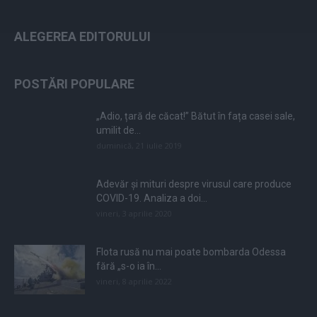
ALEGEREA EDITORULUI
POSTĂRI POPULARE
„Adio, țară de căcat!” Bătut în fața casei sale,
umilit de...
duminică, 21 iulie 2019
Adevăr și mituri despre virusul care produce
COVID-19. Analiza a doi...
vineri, 3 aprilie 2020
Flota rusă nu mai poate bombarda Odessa
fără „s-o ia în...
vineri, 8 aprilie 2022