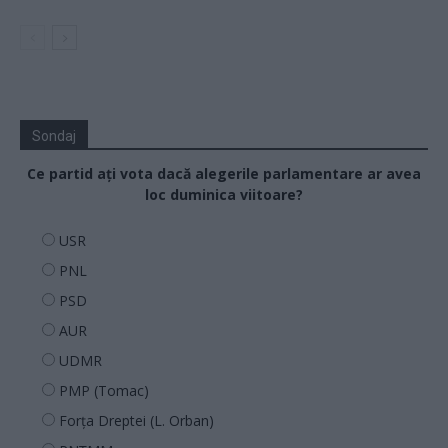
Sondaj
Ce partid ați vota dacă alegerile parlamentare ar avea
loc duminica viitoare?
USR
PNL
PSD
AUR
UDMR
PMP (Tomac)
Forța Dreptei (L. Orban)