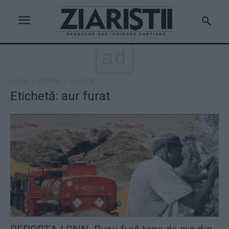
ad
Acasă
Etichete
Aur furat
Etichetă: aur furat