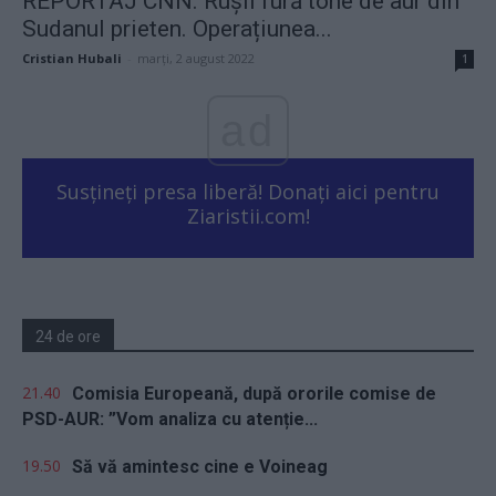
REPORTAJ CNN. Rușii fură tone de aur din
Sudanul prieten. Operațiunea...
Cristian Hubali
-
marți, 2 august 2022
1
ad
Susțineți presa liberă! Donați aici pentru
Ziaristii.com!
24 de ore
21.40
Comisia Europeană, după ororile comise de
PSD-AUR: ”Vom analiza cu atenție...
19.50
Să vă amintesc cine e Voineag