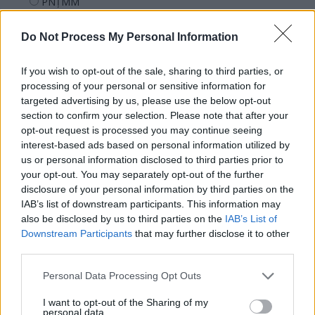
PNȚMM
REPER
Do Not Process My Personal Information
SENS
SOS (Șoșoacă)
If you wish to opt-out of the sale, sharing to third parties, or
POT (Gavrilă)
processing of your personal or sensitive information for
targeted advertising by us, please use the below opt-out
PACE (Peia)
section to confirm your selection. Please note that after your
Acțiunea Conservatoare (Târziu)
opt-out request is processed you may continue seeing
interest-based ads based on personal information utilized by
PDF (Lazarus)
us or personal information disclosed to third parties prior to
PUSL (D. Voiculescu)
your opt-out. You may separately opt-out of the further
disclosure of your personal information by third parties on the
PNȚCD (Pavelescu)
IAB’s list of downstream participants. This information may
PNCR (Terheș)
also be disclosed by us to third parties on the
IAB’s List of
Partidul Patrioților (Surugiu)
Downstream Participants
that may further disclose it to other
third parties.
FAR (Coarnă)
România pe Primul Loc (Ponta)
Personal Data Processing Opt Outs
Altul
I want to opt-out of the Sharing of my
personal data.