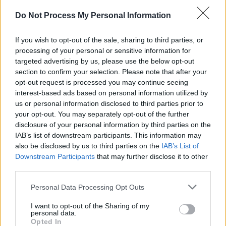
SENS
Do Not Process My Personal Information
SOS (Șoșoacă)
POT (Gavrilă)
If you wish to opt-out of the sale, sharing to third parties, or
processing of your personal or sensitive information for
PACE (Peia)
targeted advertising by us, please use the below opt-out
Acțiunea Conservatoare (Târziu)
section to confirm your selection. Please note that after your
opt-out request is processed you may continue seeing
PDF (Lazarus)
interest-based ads based on personal information utilized by
PUSL (D. Voiculescu)
us or personal information disclosed to third parties prior to
your opt-out. You may separately opt-out of the further
PNȚCD (Pavelescu)
disclosure of your personal information by third parties on the
PNCR (Terheș)
IAB’s list of downstream participants. This information may
Partidul Patrioților (Surugiu)
also be disclosed by us to third parties on the
IAB’s List of
Downstream Participants
that may further disclose it to other
FAR (Coarnă)
third parties.
România pe Primul Loc (Ponta)
Personal Data Processing Opt Outs
Altul
I want to opt-out of the Sharing of my
personal data.
Opted In