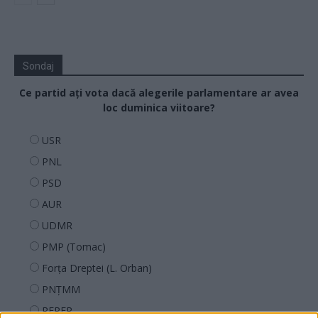
Sondaj
Ce partid ați vota dacă alegerile parlamentare ar avea
loc duminica viitoare?
USR
PNL
PSD
AUR
UDMR
PMP (Tomac)
Forța Dreptei (L. Orban)
PNȚMM
REPER