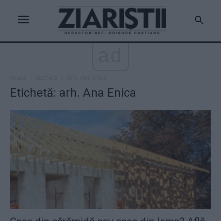
ad
Acasă
Etichete
Arh. Ana Enica
Etichetă: arh. Ana Enica