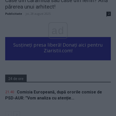
Case din cărămidă sau case din lemn? Află
părerea unui arhitect!
Publicitate
-
joi, 28 august 2025
2
ad
Susțineți presa liberă! Donați aici pentru
Ziaristii.com!
24 de ore
21.40
Comisia Europeană, după ororile comise de
PSD-AUR: ”Vom analiza cu atenție...