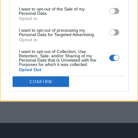
Arată rezultatele
I want to opt-out of the Sale of my
Personal Data.
Arhiva sondajelor
Opted In
I want to opt-out of processing my
Personal Data for Targeted Advertising.
Opted In
I want to opt-out of Collection, Use,
Retention, Sale, and/or Sharing of my
Personal Data that Is Unrelated with the
Purposes for which it was collected.
Opted Out
ad
CONFIRM