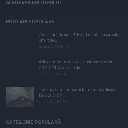
ALEGEREA EDITORULUI
POSTĂRI POPULARE
„Adio, țară de căcat!” Bătut în fața casei sale,
umilit de...
duminică, 21 iulie 2019
Adevăr și mituri despre virusul care produce
COVID-19. Analiza a doi...
vineri, 3 aprilie 2020
Flota rusă nu mai poate bombarda Odessa
fără „s-o ia în...
vineri, 8 aprilie 2022
CATEGORIE POPULARĂ