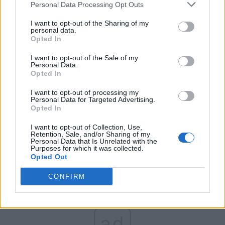
Personal Data Processing Opt Outs
Partidul Patrioților (Surugiu)
FAR (Coarnă)
I want to opt-out of the Sharing of my
personal data.
România pe Primul Loc (Ponta)
Opted In
Altul
I want to opt-out of the Sale of my
Personal Data.
Opted In
Arată rezultatele
I want to opt-out of processing my
Personal Data for Targeted Advertising.
Opted In
Arhiva sondajelor
I want to opt-out of Collection, Use,
Retention, Sale, and/or Sharing of my
Personal Data that Is Unrelated with the
Purposes for which it was collected.
Opted Out
CONFIRM
ad