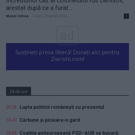
Incredibilul caz al colonelului rus Denisov,
arestat după ce a furat...
Matei Udrea
-
vineri, 28 aprilie 2023
1
ad
Susțineți presa liberă! Donați aici pentru
Ziaristii.com!
24 de ore
20.26
Lupta politicii românești cu prezentul
18.47
Cărbune și picioare-n gard
18.09
Coaliția antieuropeană PSD–AUR se bucură: