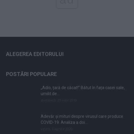
ALEGEREA EDITORULUI
POSTĂRI POPULARE
„Adio, țară de căcat!” Bătut în fața casei sale,
umilit de...
duminică, 21 iulie 2019
Adevăr și mituri despre virusul care produce
COVID-19. Analiza a doi...
vineri, 3 aprilie 2020