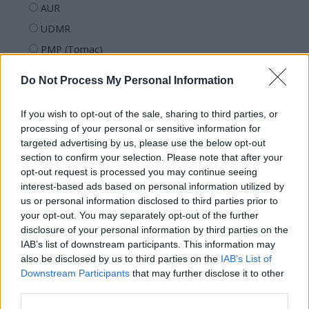
AUR
UDMR
PMP (Tomac)
Forța Dreptei (L. Orban)
Do Not Process My Personal Information
PNȚMM
REPER
If you wish to opt-out of the sale, sharing to third parties, or
processing of your personal or sensitive information for
SENS
targeted advertising by us, please use the below opt-out
SOS (Șoșoacă)
section to confirm your selection. Please note that after your
opt-out request is processed you may continue seeing
POT (Gavrilă)
interest-based ads based on personal information utilized by
PACE (Peia)
us or personal information disclosed to third parties prior to
Acțiunea Conservatoare (Târziu)
your opt-out. You may separately opt-out of the further
disclosure of your personal information by third parties on the
PDF (Lazarus)
IAB’s list of downstream participants. This information may
PUSL (D. Voiculescu)
also be disclosed by us to third parties on the
IAB’s List of
Downstream Participants
that may further disclose it to other
PNȚCD (Pavelescu)
third parties.
PNCR (Terheș)