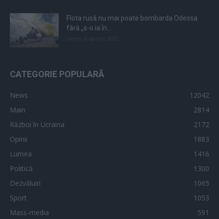
Flota rusă nu mai poate bombarda Odessa
fără „s-o ia în...
vineri, 8 aprilie 2022
CATEGORIE POPULARĂ
News
12042
Main
2814
Război în Ucraina
2172
Opinii
1883
Lumea
1416
Politică
1300
Dezvăluiri
1065
Sport
1053
Mass-media
591