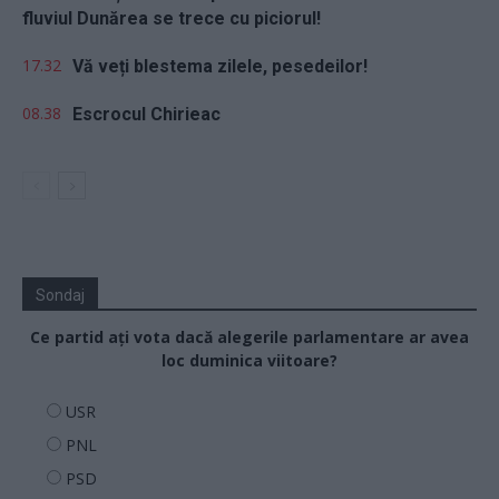
fluviul Dunărea se trece cu piciorul!
17.32
Vă veți blestema zilele, pesedeilor!
08.38
Escrocul Chirieac
Sondaj
Ce partid ați vota dacă alegerile parlamentare ar avea
loc duminica viitoare?
USR
PNL
PSD