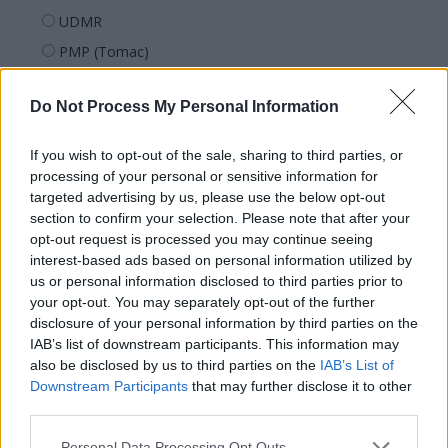
UDMR
PMP (Tomac)
Forța Dreptei (L. Orban)
Do Not Process My Personal Information
PNȚMM
REPER
If you wish to opt-out of the sale, sharing to third parties, or
SENS
processing of your personal or sensitive information for
targeted advertising by us, please use the below opt-out
SOS (Șoșoacă)
section to confirm your selection. Please note that after your
POT (Gavrilă)
opt-out request is processed you may continue seeing
interest-based ads based on personal information utilized by
PACE (Peia)
us or personal information disclosed to third parties prior to
Acțiunea Conservatoare (Târziu)
your opt-out. You may separately opt-out of the further
PDF (Lazarus)
disclosure of your personal information by third parties on the
IAB’s list of downstream participants. This information may
PUSL (D. Voiculescu)
also be disclosed by us to third parties on the
IAB’s List of
PNȚCD (Pavelescu)
Downstream Participants
that may further disclose it to other
third parties.
PNCR (Terheș)
Partidul Patrioților (Surugiu)
Personal Data Processing Opt Outs