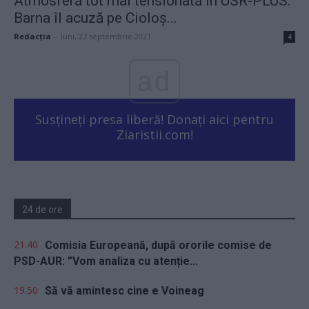
Atmosferă tot mai tensionată în USR-PLUS.
Barna îl acuză pe Cioloș...
Redacţia
-
luni, 27 septembrie 2021
4
ad
Susțineți presa liberă! Donați aici pentru
Ziaristii.com!
24 de ore
21.40
Comisia Europeană, după ororile comise de
PSD-AUR: ”Vom analiza cu atenție...
19.50
Să vă amintesc cine e Voineag