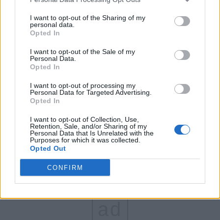
FAR (Coarnă)
I want to opt-out of the Sharing of my
personal data.
România pe Primul Loc (Ponta)
Opted In
Altul
I want to opt-out of the Sale of my
Personal Data.
Opted In
Arată rezultatele
I want to opt-out of processing my
Personal Data for Targeted Advertising.
Opted In
Arhiva sondajelor
I want to opt-out of Collection, Use,
Retention, Sale, and/or Sharing of my
Personal Data that Is Unrelated with the
Purposes for which it was collected.
Opted Out
CONFIRM
ad