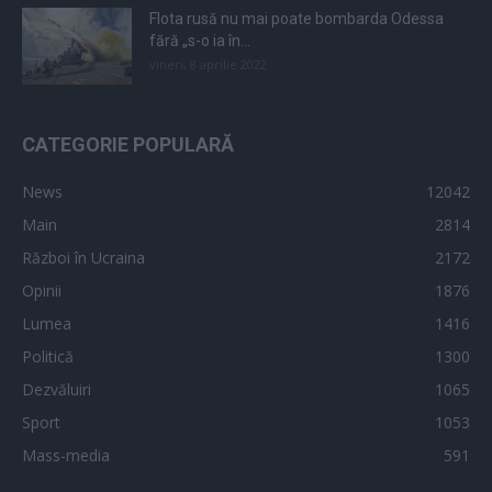
Flota rusă nu mai poate bombarda Odessa
fără „s-o ia în...
vineri, 8 aprilie 2022
CATEGORIE POPULARĂ
News
12042
Main
2814
Război în Ucraina
2172
Opinii
1876
Lumea
1416
Politică
1300
Dezvăluiri
1065
Sport
1053
Mass-media
591