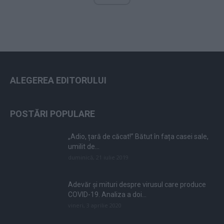
ALEGEREA EDITORULUI
POSTĂRI POPULARE
„Adio, țară de căcat!” Bătut în fața casei sale,
umilit de...
duminică, 21 iulie 2019
Adevăr și mituri despre virusul care produce
COVID-19. Analiza a doi...
vineri, 3 aprilie 2020