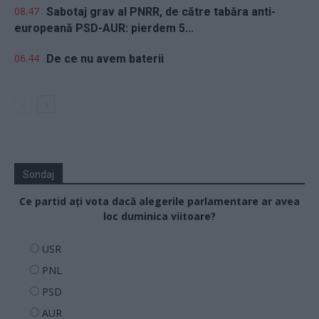
08.47
Sabotaj grav al PNRR, de către tabăra anti-
europeană PSD-AUR: pierdem 5...
06.44
De ce nu avem baterii
Sondaj
Ce partid ați vota dacă alegerile parlamentare ar avea
loc duminica viitoare?
USR
PNL
PSD
AUR