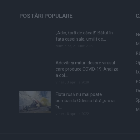
POSTĂRI POPULARE
C
„Adio, țară de căcat!” Bătut în
N
fața casei sale, umilit de...
M
duminică, 21 iulie 2019
Ră
Op
Adevăr și mituri despre virusul
care produce COVID-19. Analiza
L
a doi...
Po
vineri, 3 aprilie 2020
De
Flota rusă nu mai poate
Sp
bombarda Odessa fără „s-o ia
în...
M
vineri, 8 aprilie 2022