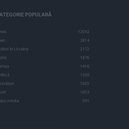
ATEGORIE POPULARĂ
ews
12042
ain
2814
zboi în Ucraina
2172
inii
1876
umea
1416
litică
1300
zvăluiri
1065
ort
1053
ass-media
591