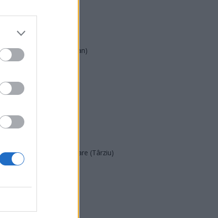
AUR
UDMR
PMP (Tomac)
Forța Dreptei (L. Orban)
PNȚMM
REPER
SENS
SOS (Șoșoacă)
POT (Gavrilă)
PACE (Peia)
Acțiunea Conservatoare (Târziu)
PDF (Lazarus)
PUSL (D. Voiculescu)
PNȚCD (Pavelescu)
PNCR (Terheș)