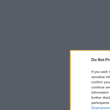
Do Not Pr
If you wish 
sensitive in
confirm you
continue se
information 
further disc
participants
Downstream 