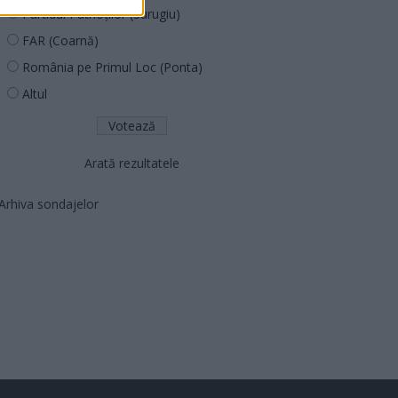
Partidul Patrioților (Surugiu)
FAR (Coarnă)
România pe Primul Loc (Ponta)
Altul
Arată rezultatele
Arhiva sondajelor