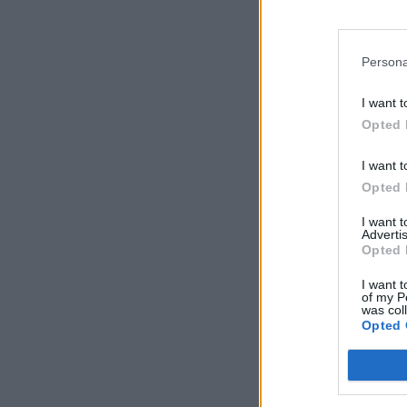
Persona
I want t
Opted 
I want t
Opted 
I want 
Advertis
Opted 
I want t
of my P
was col
Opted 