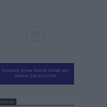
ad
Susțineți presa liberă! Donați aici
pentru Ziaristii.com!
24 de ore