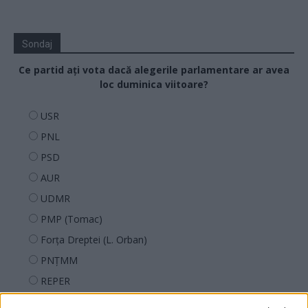
Sondaj
Ce partid ați vota dacă alegerile parlamentare ar avea
loc duminica viitoare?
USR
PNL
PSD
AUR
UDMR
PMP (Tomac)
Forța Dreptei (L. Orban)
PNȚMM
REPER
SENS