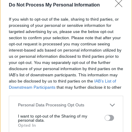
Do Not Process My Personal Information
SOS (Șoșoacă)
POT (Gavrilă)
If you wish to opt-out of the sale, sharing to third parties, or
PACE (Peia)
processing of your personal or sensitive information for
targeted advertising by us, please use the below opt-out
Acțiunea Conservatoare (Târziu)
section to confirm your selection. Please note that after your
PDF (Lazarus)
opt-out request is processed you may continue seeing
PUSL (D. Voiculescu)
interest-based ads based on personal information utilized by
us or personal information disclosed to third parties prior to
PNȚCD (Pavelescu)
your opt-out. You may separately opt-out of the further
PNCR (Terheș)
disclosure of your personal information by third parties on the
IAB’s list of downstream participants. This information may
Partidul Patrioților (Surugiu)
also be disclosed by us to third parties on the
IAB’s List of
FAR (Coarnă)
Downstream Participants
that may further disclose it to other
third parties.
România pe Primul Loc (Ponta)
Altul
Personal Data Processing Opt Outs
I want to opt-out of the Sharing of my
personal data.
Opted In
Arată rezultatele