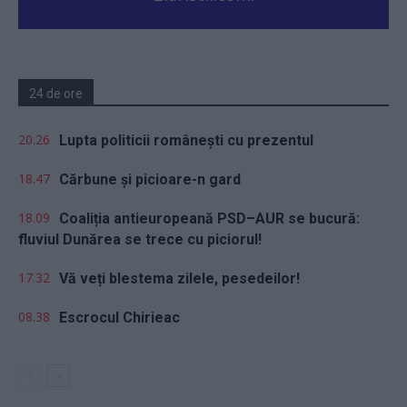
24 de ore
20.26
Lupta politicii românești cu prezentul
18.47
Cărbune și picioare-n gard
18.09
Coaliția antieuropeană PSD–AUR se bucură:
fluviul Dunărea se trece cu piciorul!
17.32
Vă veți blestema zilele, pesedeilor!
08.38
Escrocul Chirieac