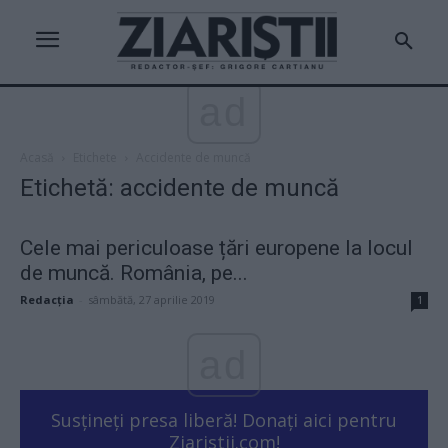
ad
Acasă
Etichete
Accidente de muncă
Etichetă: accidente de muncă
Cele mai periculoase țări europene la locul
de muncă. România, pe...
Redacţia
-
sâmbătă, 27 aprilie 2019
1
ad
Susțineți presa liberă! Donați aici pentru
Ziaristii.com!