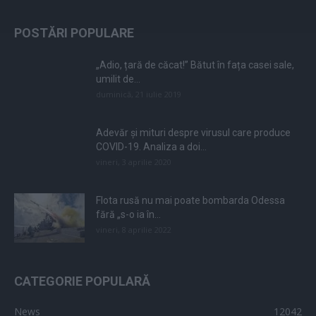
POSTĂRI POPULARE
„Adio, țară de căcat!” Bătut în fața casei sale,
umilit de...
duminică, 21 iulie 2019
Adevăr și mituri despre virusul care produce
COVID-19. Analiza a doi...
vineri, 3 aprilie 2020
Flota rusă nu mai poate bombarda Odessa
fără „s-o ia în...
vineri, 8 aprilie 2022
CATEGORIE POPULARĂ
News
12042