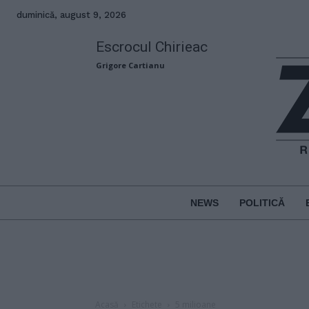
duminică, august 9, 2026
Escrocul Chirieac
Grigore Cartianu
NEWS
POLITICĂ
Acasă
Etichete
5 milioane