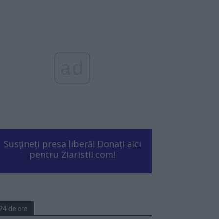
ad
Susțineți presa liberă! Donați aici
pentru Ziaristii.com!
24 de ore