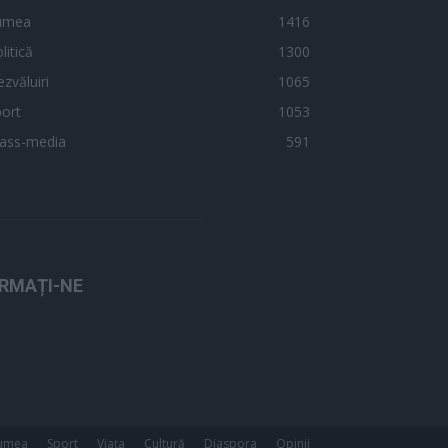
umea
1416
litică
1300
zvăluiri
1065
ort
1053
ass-media
591
RMAȚI-NE
umea
Sport
Viața
Cultură
Diaspora
Opinii