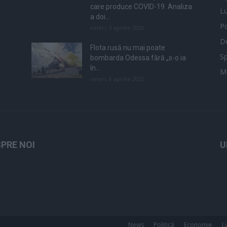
care produce COVID-19. Analiza
L
a doi...
Po
vineri, 3 aprilie 2020
De
Flota rusă nu mai poate
Sp
bombarda Odessa fără „s-o ia
în...
M
vineri, 8 aprilie 2022
PRE NOI
U
News
Politică
Economie
L