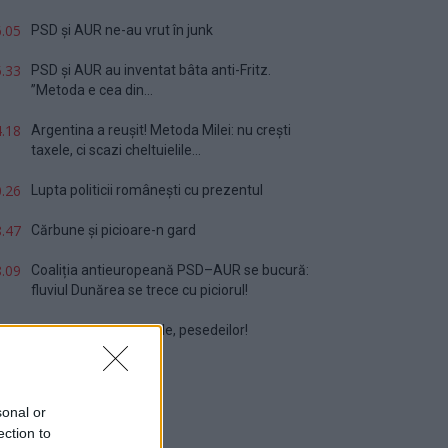
.05
PSD și AUR ne-au vrut în junk
.33
PSD și AUR au inventat bâta anti-Fritz.
”Metoda e cea din...
.18
Argentina a reușit! Metoda Milei: nu crești
taxele, ci scazi cheltuielile...
.26
Lupta politicii românești cu prezentul
.47
Cărbune și picioare-n gard
.09
Coaliția antieuropeană PSD–AUR se bucură:
fluviul Dunărea se trece cu piciorul!
.32
Vă veți blestema zilele, pesedeilor!
sonal or
ection to