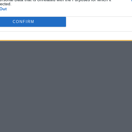
lected.
Out
CONFIRM