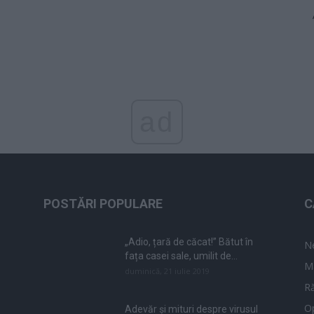
ad
POSTĂRI POPULARE
C
„Adio, țară de căcat!” Bătut în
N
fața casei sale, umilit de...
M
duminică, 21 iulie 2019
Ră
Op
Adevăr și mituri despre virusul