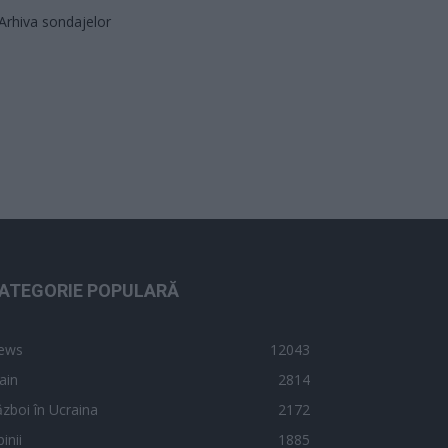
Arhiva sondajelor
ATEGORIE POPULARĂ
ews
12043
ain
2814
zboi în Ucraina
2172
inii
1885