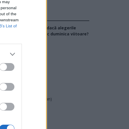
ou may
 personal
out of the
Sondaj
 downstream
B’s List of
Ce partid ați vota dacă alegerile
arlamentare ar avea loc duminica viitoare?
USR
PNL
PSD
AUR
UDMR
PMP (Tomac)
Forța Dreptei (L. Orban)
PNȚMM
REPER
SENS