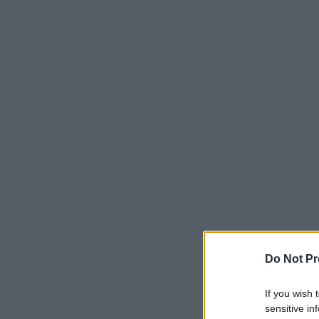
Do Not Pr
If you wish 
sensitive in