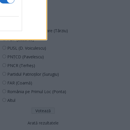
SOS (Șoșoacă)
POT (Gavrilă)
PACE (Peia)
Acțiunea Conservatoare (Târziu)
PDF (Lazarus)
PUSL (D. Voiculescu)
PNȚCD (Pavelescu)
PNCR (Terheș)
Partidul Patrioților (Surugiu)
FAR (Coarnă)
România pe Primul Loc (Ponta)
Altul
Arată rezultatele