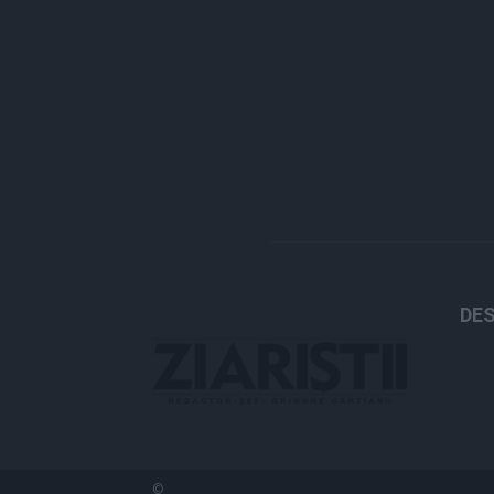
DES
©