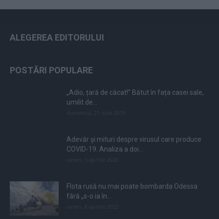
ALEGEREA EDITORULUI
POSTĂRI POPULARE
„Adio, țară de căcat!” Bătut în fața casei sale,
umilit de...
duminică, 21 iulie 2019
Adevăr și mituri despre virusul care produce
COVID-19. Analiza a doi...
vineri, 3 aprilie 2020
Flota rusă nu mai poate bombarda Odessa
fără „s-o ia în...
vineri, 8 aprilie 2022