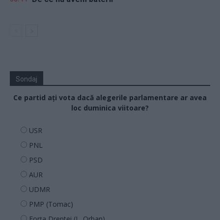
Sondaj
Ce partid ați vota dacă alegerile parlamentare ar avea
loc duminica viitoare?
USR
PNL
PSD
AUR
UDMR
PMP (Tomac)
Forța Dreptei (L. Orban)