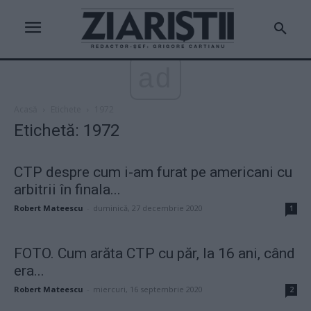
ad
Acasă
Etichete
1972
Etichetă: 1972
CTP despre cum i-am furat pe americani cu
arbitrii în finala...
Robert Mateescu
-
duminică, 27 decembrie 2020
1
FOTO. Cum arăta CTP cu păr, la 16 ani, când
era...
Robert Mateescu
-
miercuri, 16 septembrie 2020
2