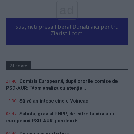
ad
Susțineți presa liberă! Donați aici pentru
Ziaristii.com!
24 de ore
21.40
Comisia Europeană, după ororile comise de
PSD-AUR: ”Vom analiza cu atenție...
19.50
Să vă amintesc cine e Voineag
08.47
Sabotaj grav al PNRR, de către tabăra anti-
europeană PSD-AUR: pierdem 5...
06.44
De ce nu avem baterii