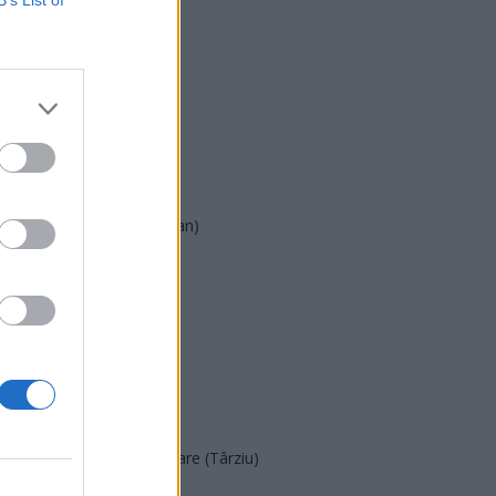
USR
PNL
PSD
AUR
UDMR
PMP (Tomac)
Forța Dreptei (L. Orban)
PNȚMM
REPER
SENS
SOS (Șoșoacă)
POT (Gavrilă)
PACE (Peia)
Acțiunea Conservatoare (Târziu)
PDF (Lazarus)