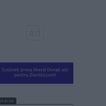
ad
Susțineți presa liberă! Donați aici
pentru Ziaristii.com!
24 de ore