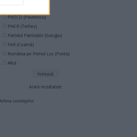
PUSL (D. Voiculescu)
PNȚCD (Pavelescu)
PNCR (Terheș)
Partidul Patrioților (Surugiu)
FAR (Coarnă)
România pe Primul Loc (Ponta)
Altul
Arată rezultatele
Arhiva sondajelor