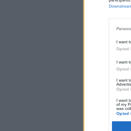
Downstream 
Persona
I want t
Opted 
I want t
Opted 
I want 
Advertis
Opted 
I want t
of my P
was col
Opted 