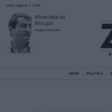
vineri, august 7, 2026
Mineriada lui
Nicușor
Grigore Cartianu
NEWS
POLITICĂ
Acasă
SONDAJ: Unde voia să fugă Elena Udrea?