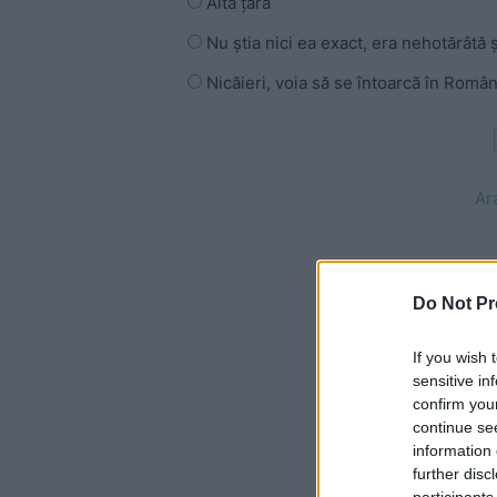
Altă țară
Nu știa nici ea exact, era nehotărâtă 
Nicăieri, voia să se întoarcă în Român
Ar
Do Not Pr
If you wish 
sensitive in
confirm you
continue se
information 
further disc
participants