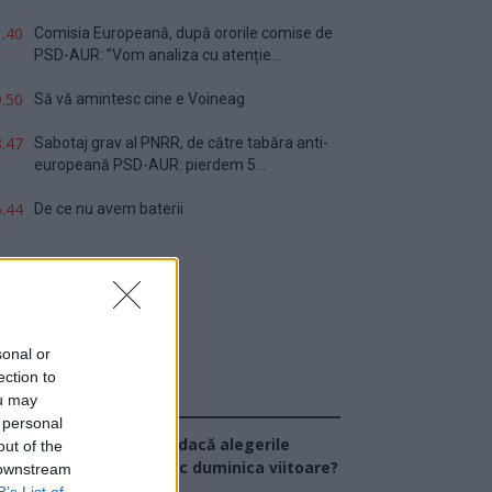
.40
Comisia Europeană, după ororile comise de
PSD-AUR: ”Vom analiza cu atenție...
.50
Să vă amintesc cine e Voineag
.47
Sabotaj grav al PNRR, de către tabăra anti-
europeană PSD-AUR: pierdem 5...
.44
De ce nu avem baterii
sonal or
ection to
ou may
Sondaj
 personal
Ce partid ați vota dacă alegerile
out of the
arlamentare ar avea loc duminica viitoare?
 downstream
B’s List of