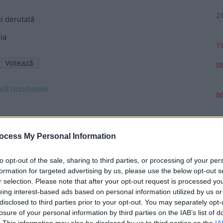
21
și derutată
ia
19
08
ată rezultatele
06
ocess My Personal Information
to opt-out of the sale, sharing to third parties, or processing of your per
formation for targeted advertising by us, please use the below opt-out s
r selection. Please note that after your opt-out request is processed y
eing interest-based ads based on personal information utilized by us or
disclosed to third parties prior to your opt-out. You may separately opt-
p
losure of your personal information by third parties on the IAB’s list of
. This information may also be disclosed by us to third parties on the
IA