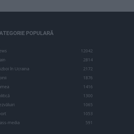
ATEGORIE POPULARĂ
ews
12042
ain
2814
zboi în Ucraina
2172
inii
1876
umea
1416
litică
1300
zvăluiri
1065
ort
1053
ass-media
591