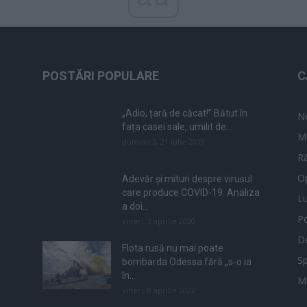
POSTĂRI POPULARE
C
„Adio, țară de căcat!” Bătut în
N
fața casei sale, umilit de...
M
duminică, 21 iulie 2019
Ră
Op
Adevăr și mituri despre virusul
care produce COVID-19. Analiza
L
a doi...
Po
vineri, 3 aprilie 2020
De
Flota rusă nu mai poate
Sp
bombarda Odessa fără „s-o ia
în...
M
vineri, 8 aprilie 2022