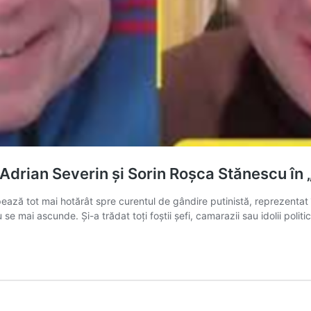
Adrian Severin și Sorin Roșca Stănescu în 
pează tot mai hotărât spre curentul de gândire putinistă, reprezenta
e mai ascunde. Și-a trădat toți foștii șefi, camarazii sau idolii polit