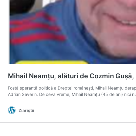
Mihail Neamțu, alături de Cozmin Gușă, 
Fostă speranță politică a Dreptei românești, Mihail Neamțu dera
Adrian Severin. De ceva vreme, Mihail Neamțu (45 de ani) nici nu s
Ziariștii