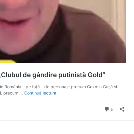
„Clubul de gândire putinistă Gold”
t în România – pe față – de personaje precum Cozmin Gușă și
Mihail
ici, precum …
Continuă lectura
Neamțu,
alături
comentarii
5
de
Cozmin
Gușă,
Adrian